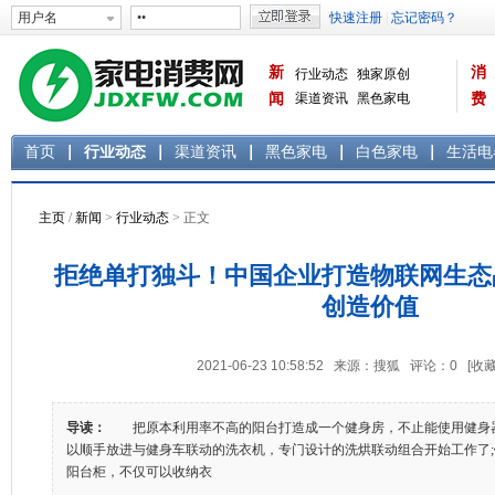
新
消
行业动态
独家原创
闻
渠道资讯
黑色家电
费
白色家电
生活电器
首页
行业动态
渠道资讯
黑色家电
白色家电
生活电
主页
/
新闻
>
行业动态
> 正文
拒绝单打独斗！中国企业打造物联网生态
创造价值
2021-06-23 10:58:52 来源：搜狐 评论：
0
[收藏
导读：
把原本利用率不高的阳台打造成一个健身房，不止能使用健身
以顺手放进与健身车联动的洗衣机，专门设计的洗烘联动组合开始工作了
阳台柜，不仅可以收纳衣