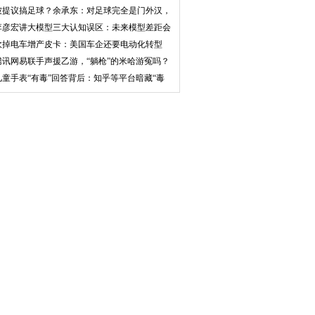
可
被提议搞足球？余承东：对足球完全是门外汉，
可以
李彦宏讲大模型三大认知误区：未来模型差距会
拉大
砍掉电车增产皮卡：美国车企还要电动化转型
吗？
腾讯网易联手声援乙游，“躺枪”的米哈游冤吗？
儿童手表“有毒”回答背后：知乎等平台暗藏“毒
答