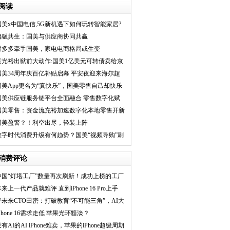
阅读
国美x中国电信,5G新机遇下如何玩转智能家居?
相融共生：国美与供应商协同共赢
拼多多牵手国美，家电电商格局或生变
黄光裕出狱前大动作:国美1亿美元可转债卖给京
东 能带来什么
国美34周年庆百亿补贴启幕 平安夜迎来海尔超
级品牌日
国美App更名为“真快乐”，国美零售自己却快乐
不起来
国美供应链服务链平台全面融合 零售数字化赋
能显著
国美零售：资金流充裕加速数字化本地零售开新
局
国美盈警？！利空出尽，轻装上阵
数字时代消费升级有何趋势？国美“视频导购”刷
新零售服务形
消费评论
中国“灯塔工厂”数量再次刷新！成功上榜的工厂
到
来上一代产品就难评 直到iPhone 16 Pro上手
好未来CTO田密：打破教育“不可能三角”，AI大
模
Phone 16需求走低 苹果光环黯淡？
有AI的AI iPhone难卖，苹果的iPhone超级周期