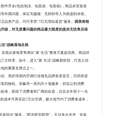
附件齐全(包括泡沫、包装袋、包装箱)，商品未安装使
损等外观问题，保证无磕碰、无拆卸等人为痕迹的冰箱、
卫品类产品，均可享受“7日无理由退货”服务。
国美将根
包升级，对无质量问题的商品最大限度的提供无忧售后保
活”战略落地生根
实现从家电零售商向“家·生活”整体方案提供商、商品经
三大转变。如今，进入“家·生活”战略新阶段，打造公信
落地的重要支撑点之一。
、美的等国内空调行业领先品牌发表宣言，共同承诺
安装到移机、加氟等一系列共十项服务，切实让利消费
装标准，获得了消费者和厂商的欢迎，仅在去年双十一当
约的成本可再买近5万台空调，极大地节约了消费者成本，
装同步”服务，“即送即安即用”，不仅免去送货、安装