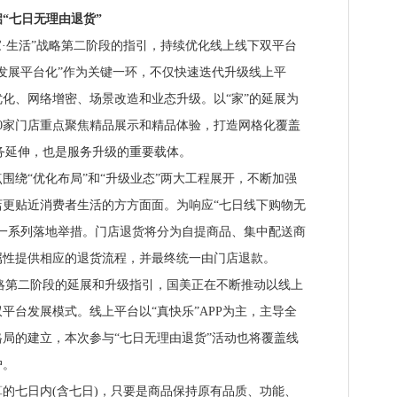
七日无理由退货”
·生活”战略第二阶段的指引，持续优化线上线下双平台
入发展平台化”作为关键一环，不仅快速迭代升级线上平
化、网络增密、场景改造和业态升级。以“家”的延展为
00家门店重点聚焦精品展示和精品体验，打造网格化覆盖
服务延伸，也是服务升级的重要载体。
围绕“优化布局”和“升级业态”两大工程展开，不断加强
更贴近消费者生活的方方面面。为响应“七日线下购物无
一系列落地举措。门店退货将分为自提商品、集中配送商
属性提供相应的退货流程，并最终统一由门店退款。
略第二阶段的延展和升级指引，国美正在不断推动以线上
平台发展模式。线上平台以“真快乐”APP为主，主导全
局的建立，本次参与“七日无理由退货”活动也将覆盖线
户。
七日内(含七日)，只要是商品保持原有品质、功能、