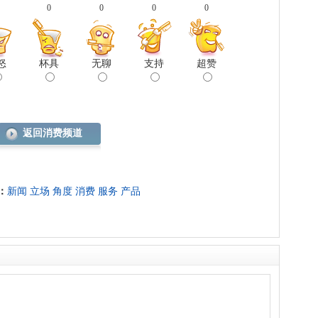
0
0
0
0
怒
杯具
无聊
支持
超赞
返回消费频道
：
新闻
立场
角度
消费
服务
产品