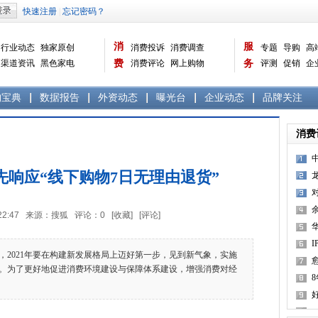
消
服
行业动态
独家原创
消费投诉
消费调查
专题
导购
高
渠道资讯
黑色家电
费
消费评论
网上购物
务
评测
促销
企
白色家电
生活电器
选购宝典
数据报告
家电常识
资讯
曝光台
品牌关注
购宝典
数据报告
外资动态
曝光台
企业动态
品牌关注
消费
先响应“线下购物7日无理由退货”
18:22:47 来源：搜狐 评论：
0
[收藏]
[评论]
021年要在构建新发展格局上迈好第一步，见到新气象，实施
。为了更好地促进消费环境建设与保障体系建设，增强消费对经