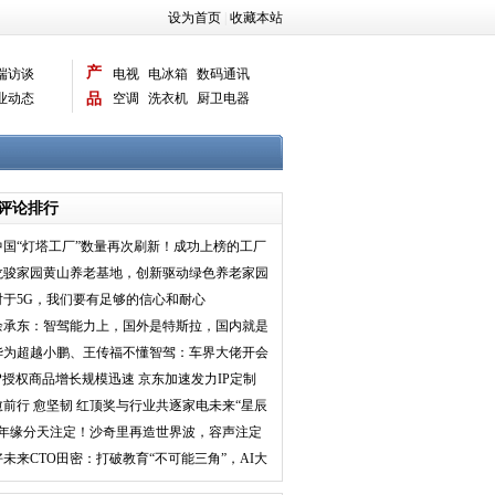
设为首页
|
收藏本站
产
端访谈
电视
电冰箱
数码通讯
业动态
品
空调
洗衣机
厨卫电器
智能新品
电脑相机
评论排行
中国“灯塔工厂”数量再次刷新！成功上榜的工厂
到底有多厉害
龙骏家园黄山养老基地，创新驱动绿色养老家园
对于5G，我们要有足够的信心和耐心
余承东：智驾能力上，国外是特斯拉，国内就是
华为
华为超越小鹏、王传福不懂智驾：车界大佬开会
太刚了
IP授权商品增长规模迅速 京东加速发力IP定制
解决方案满足企
愈前行 愈坚韧 红顶奖与行业共逐家电未来“星辰
大海
8年缘分天注定！沙奇里再造世界波，容声注定
与经典结缘
好未来CTO田密：打破教育“不可能三角”，AI大
模型让我们看