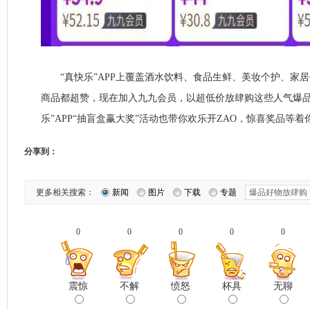
“真快乐”APP上覆盖酒水饮料、食品生鲜、美妆个护、家
商品都超赞，现在加入九九会员，以超低价放肆购这些人气爆品
乐”APP“抽盲盒赢大奖”活动也带你欢乐开ZAO，惊喜奖品等着
分享到：
更多相关搜索：
新闻
图片
下载
专题
0
0
0
0
0
震惊
不解
愤怒
杯具
无聊