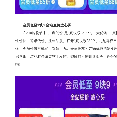
会员低至9块9 全站底价放心买
在818购物节中，“真低价”是“真快乐”APP的一大优势，“
性价比，追求低价、注重品质。打开“真快乐”APP，九九特权
物，会员价低至9块9。譬如，九九会员推荐的好物就包括洁柔粉F
房卷纸、洁丽雅条纹柔软干发帽、御良材不锈钢蒸架等，件件
啦!