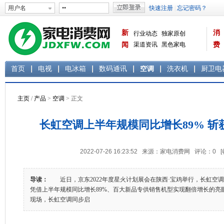
新
消
行业动态
独家原创
闻
渠道资讯
黑色家电
费
白色家电
生活电器
首页
电视
电冰箱
数码通讯
空调
洗衣机
厨卫电
主页
/
产品
>
空调
> 正文
长虹空调上半年规模同比增长89% 斩
2022-07-26 16:23:52 来源：家电消费网 评论：
0
导读：
近日，京东2022年度星火计划展会在陕西·宝鸡举行，长虹空
凭借上半年规模同比增长89%、百大新品专供销售机型实现翻倍增长的亮
现场，长虹空调同步启