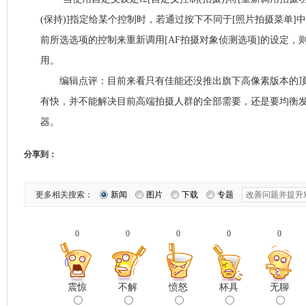
(保持)]指定给某个控制时，若通过按下不同于[照片拍摄菜单]中
前所选选项的控制来重新调用[AF拍摄对象侦测选项]的设定，
用。
编辑点评：目前来看只有佳能还没推出旗下高像素版本的顶
有快，并不能解决目前高端拍摄人群的全部需要，还是要均衡
器。
分享到：
更多相关搜索：
新闻
图片
下载
专题
0
0
0
0
0
震惊
不解
愤怒
杯具
无聊