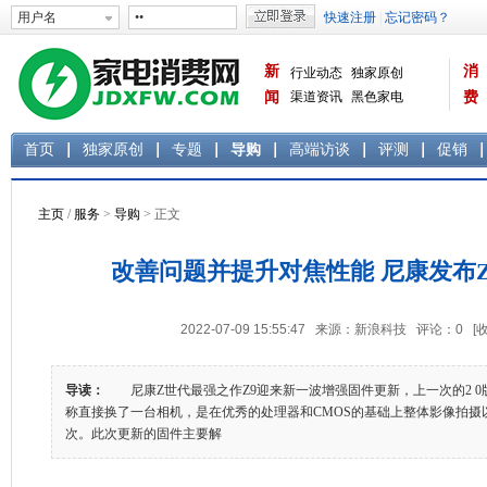
新
消
行业动态
独家原创
闻
渠道资讯
黑色家电
费
白色家电
生活电器
首页
独家原创
专题
导购
高端访谈
评测
促销
主页
/
服务
>
导购
> 正文
改善问题并提升对焦性能 尼康发布Z9
2022-07-09 15:55:47 来源：新浪科技 评论：
0
[
导读：
尼康Z世代最强之作Z9迎来新一波增强固件更新，上一次的2 0
称直接换了一台相机，是在优秀的处理器和CMOS的基础上整体影像拍摄
次。此次更新的固件主要解