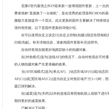
尼康Z世代最强之作Z9迎来新一波增强固件更新，上一次的2
费者戏称“直接换了一台相机”，是在优秀的处理器和CMOS的
频能力直接提升一个层次。此次更新的固件主要解决了特殊情
强对焦性能。以下是固件更新的详细介绍。
在可以使用自定义设定f2[自定义控制(拍摄)]指定给照相机
闪烁消减]。有关详细信息，请参阅固件更新补充说明书。
自动对焦现在能更好地跟踪较小的拍摄对象。
在[对焦模式]选为[连续AF]的情况下，自动对焦现在可对通
的人物拍摄对象产生更准确的效果。
当[AF区域模式]选为[单点AF]、[动态区域AF(S)]或[动态区
AF(C1)]或[宽区域AF(C2)]选为自定义对焦区域尺寸[1×1]
题已得到解决。
在[减震]选为[关闭]以外的选项且将照相机朝上或朝下进行
期待更好的减震效果。
已解决以下问题：