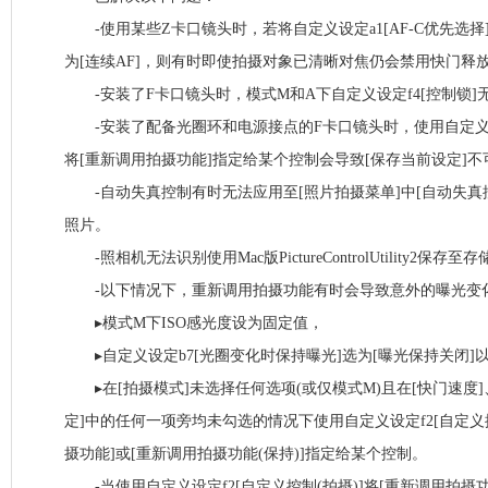
-使用某些Z卡口镜头时，若将自定义设定a1[AF-C优先选择]
为[连续AF]，则有时即使拍摄对象已清晰对焦仍会禁用快门释
-安装了F卡口镜头时，模式M和A下自定义设定f4[控制锁]无
-安装了配备光圈环和电源接点的F卡口镜头时，使用自定义设定
将[重新调用拍摄功能]指定给某个控制会导致[保存当前设定]不
-自动失真控制有时无法应用至[照片拍摄菜单]中[自动失真控
照片。
-照相机无法识别使用Mac版PictureControlUtility2保
-以下情况下，重新调用拍摄功能有时会导致意外的曝光变
▸模式M下ISO感光度设为固定值，
▸自定义设定b7[光圈变化时保持曝光]选为[曝光保持关闭]
▸在[拍摄模式]未选择任何选项(或仅模式M)且在[快门速度]、
定]中的任何一项旁均未勾选的情况下使用自定义设定f2[自定义控
摄功能]或[重新调用拍摄功能(保持)]指定给某个控制。
-当使用自定义设定f2[自定义控制(拍摄)]将[重新调用拍摄