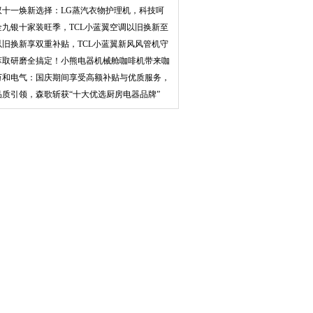
双十一焕新选择：LG蒸汽衣物护理机，科技呵
护衣物
金九银十家装旺季，TCL小蓝翼空调以旧换新至
高补
以旧换新享双重补贴，TCL小蓝翼新风风管机守
护家
萃取研磨全搞定！小熊电器机械舱咖啡机带来咖
饮新
万和电气：国庆期间享受高额补贴与优质服务，
提升
品质引领，森歌斩获“十大优选厨房电器品牌”