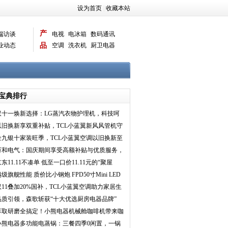
设为首页
|
收藏本站
产
端访谈
电视
电冰箱
数码通讯
业动态
品
空调
洗衣机
厨卫电器
智能新品
电脑相机
宝典排行
双十一焕新选择：LG蒸汽衣物护理机，科技呵
护衣物，优雅生活
以旧换新享双重补贴，TCL小蓝翼新风风管机守
护家庭呼吸健康
金九银十家装旺季，TCL小蓝翼空调以旧换新至
补贴2000元
万和电气：国庆期间享受高额补贴与优质服务，
提升家居生活品
东11.11不凑单 低至一口价11.11元的“聚屋
”早10晚8限
级旗舰性能 质价比小钢炮 FPD50寸Mini LED
电视首发价2
双11叠加20%国补，TCL小蓝翼空调助力家居生
活品质全面升级
品质引领，森歌斩获“十大优选厨房电器品牌”
萃取研磨全搞定！小熊电器机械舱咖啡机带来咖
饮新体验
小熊电器多功能电蒸锅：三餐四季0闲置，一锅