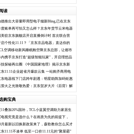
解锁万千佳肴
阅读
铂德推出大容量即用型电子烟新Bling,已在京东
天猫开售
年度账单再可怕又怎么样？京东年货节云米电器
放价全都想买下
国美驻京东旗舰店开启直播倒计时 首次联合营
销27日启动
开启个性化11.11？「京东京品电器」直达你的
热爱
TCL空调移动新风睡眠舱空降京东总部，让都市
白领“睡掉熊猫
林内携手京东打造“超级智能玩家”，开启理想品
质生活新趋势
科技探秘再出圈 《中国国家地理》揭示京东新
潮电器背后的大
京东11.11企业超省月爆款云集 一站购齐商用电
器省心省钱省
京东电器线下门店跨年剧透：明星助阵加码钜惠
福利嗨爆全场
以萤火之光致敬热爱：京东贺岁大片《后背》解
读冠军背后的默
选购宝典
双11叠加20%国补，TCL小蓝翼空调助力家居生
活品质
买电视究竟是选什么？在画质为先的前提下，
AI能帮
10月最新以旧换新政策来了，森歌教你怎么买才
省钱
东11.11不凑单 低至一口价11.11元的“聚屋霸”