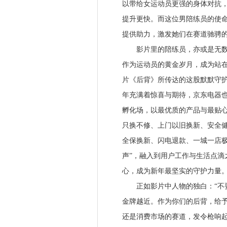
以带给女运动员更强的身体对抗
提升更快。而这位男陪练员的使
提供助力，激发她们在赛道驰骋
影片里的陪练员，亦或是无数个
作为运动员的黄金岁月，成为站在
片《后背》所传达的这股默默守护
年充满着惊喜与期待，京东电器也
孵化场，以最优质的产品与最贴心
只换不修、上门以旧换新、安全
全保换新、闪电退款、一城一店极
声”，融入到用户工作与生活点滴
心，成为新年最坚实的守护力量
正如影片中人物的独白：“不要
金牌越近。作为你们的后背，给予
还是消费市场的赛道，发令枪响起