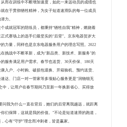
，从而在训练中不断增加速度，如此一来远动员的成绩也
命就在于贯彻牺牲精神，为女子短道速滑队的每一位成员
的潜力。
成就冠军的陪练员，都秉持“牺牲自我”精神，燃烧着
正式赛场上的选手们最坚实的“后背”。京东电器贺岁大
的力量，同样也是京东电器服务用户的理念写照。2022
在挑战中不断革新，成为“新品类、新技术、新服务”的
的服务满足用户需求。春节也送货、30天价保、180天
健康入户、小时购、破损包退换、开箱验机、预约送货、
速达、门店一对一管家等多项贴心服务更是“润物细无
之中，让用户在春节期间乃至新一年换新省心、买得放
。
问我为什么一直在背后，她们的后背离我越远，就距离
你们保障，这就是我的价值。”不论是短道速滑的跑道，
，心有“守护”理念而冲刺者，皆是赢家。