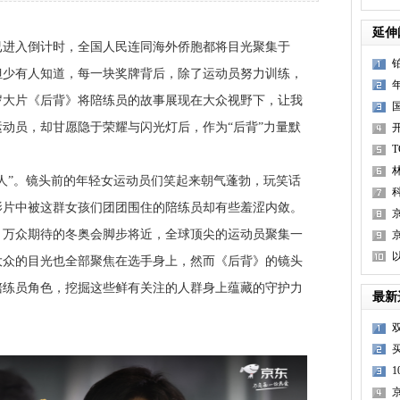
延伸
已进入倒计时，全国人民连同海外侨胞都将目光聚集于
但少有人知道，每一块奖牌背后，除了运动员努力训练，
岁大片《后背》将陪练员的故事展现在大众视野下，让我
动员，却甘愿隐于荣耀与闪光灯后，作为“后背”力量默
”。镜头前的年轻女运动员们笑起来朝气蓬勃，玩笑话
影片中被这群女孩们团团围住的陪练员却有些羞涩内敛。
，万众期待的冬奥会脚步将近，全球顶尖的运动员聚集一
大众的目光也全部聚焦在选手身上，然而《后背》的镜头
陪练员角色，挖掘这些鲜有关注的人群身上蕴藏的守护力
最新
京