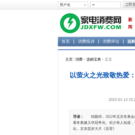
新
闻
首页
消费投诉
消费评论
选
主页
/
消费
>
选购宝典
> 正文
以萤火之光致敬热爱
2022-01-12 
导读：
转眼间，2022年北京冬奥会
着冬奥健儿夺冠争光。但少有人知道，
出。京东贺岁大片《后背》