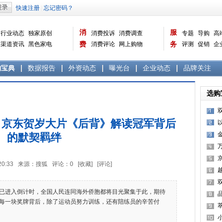
消
服
行业动态
独家原创
消费投诉
消费调查
专题
导购
高
渠道资讯
黑色家电
费
消费评论
网上购物
务
评测
促销
企
白色家电
生活电器
选购宝典
数据报告
家电常识
资讯
曝光台
品牌关注
购宝典
数据报告
外资动态
曝光台
企业动态
品牌关注
选购
：京东贺岁大片《后背》解读冠军背后
的默契羁绊
高
京
15:20:33 来源：搜狐 评论：
0
[收藏]
[评论]
霸
越
已进入倒计时，全国人民连同海外侨胞都将目光聚集于此，期待
每一块奖牌背后，除了运动员努力训练，还有陪练员的辛苦付