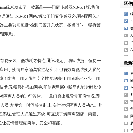
延伸
ra绿米发布了一款新品——门窗传感器NB-IoT版,售价
亮点是通过 NB-IoT网络,解决了门窗传感器必须搭配网关才
A
传感器主要功能包括:检测门窗开关状态、按键呼叫、强拆警
智能联动。
A
T版具有易安装、低功耗等特点,通讯稳定、响应快捷。值得一
最新
适合应用于疫情居家隔离管控场所,不但有效降低防疫人员的
保障了防疫工作人员的安全性,给医护工作者减轻不少工作
IoT技术,无需额外添加网关,即使家里断电断网也能实时监测
员对隔离人员的进行管控。一旦门窗出现异常开启情况,即
疫人员,方便第一时间核查制止,实时掌握隔离人员动态。此
管理系统,管理人员通过系统,可直观了解隔离酒店、商圈、
C
,让疫情管理更简单、安全和智能。
罗