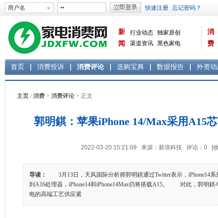
新
消
行业动态
独家原创
闻
渠道资讯
黑色家电
费
白色家电
生活电器
首页
消费投诉
消费评论
选购宝典
数据报告
外资动
主页
/
消费
>
消费评论
> 正文
郭明錤：苹果iPhone 14/Max采用A
2022-03-20 15:21:09 来源：新浪科技 评论：
0
[
导读：
3月13日，天风国际分析师郭明錤通过Twitter表示，iPhone1
到A16处理器，iPhone14和iPhone14Max仍将搭载A15。 对此，
电的高端工艺供应紧