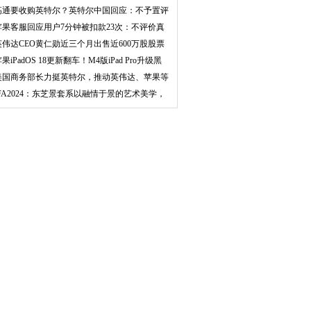
心
高通要收购英特尔？英特尔中国回应：不予置评
苹果客服回应用户7分钟被扣款23次：不评价真
实性
英伟达CEO黄仁勋近三个月出售近600万股股票
价值
果iPadOS 18更新翻车！M4版iPad Pro升级黑
屏
美国商务部长力挺英特尔，推动英伟达、苹果等
公司
IFA2024：东芝景套系以融情于景的艺术美学，
营造