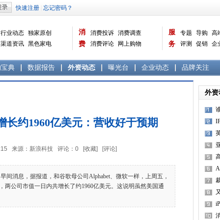
消
服
行业动态
独家原创
消费投诉
消费调查
专题
导购
高
渠道资讯
黑色家电
费
消费评论
网上购物
务
评测
促销
企
白色家电
生活电器
选购宝典
数据报告
家电常识
资讯
曝光台
品牌关注
购宝典
数据报告
外资动态
曝光台
企业动态
品牌关注
外资
长约1960亿美元：营收好于预期
0:05:15 来源：新浪科技 评论：
0
[收藏]
[评论]
3
间消息，据报道，和谷歌母公司Alphabet、微软一样，上周五，
，两公司市值一日内共增长了约1960亿美元。这说明虽然美国通