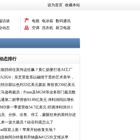
设为首页
|
收藏本站
产
端访谈
电视
电冰箱
数码通讯
业动态
品
空调
洗衣机
厨卫电器
智能新品
电脑相机
动态排行
谁能挡得住英伟达狂飙？黄仁勋要打造AI工厂
IFA2024：东芝景套系以融情于景的艺术美学，
营造艺术生活新
英特尔获以色列32亿美元拨款 将投资250亿美元
在该国建芯片
亚马逊再裁员：Prime及MGM等业务部门裁员数
百人
高通第二财季营收93.89亿美元 净利润同比增长
7%
AMD第一季度营收54.7亿美元 经调净利润10.1
亿美元
裁员、分拆、出售、停工，蒙眼狂奔的英特尔还
没见到曙光
又来一波大裁员？硅谷到底怎么了
iPad双双上新！苹果开始收复失地？
消息称阿尔特曼和乔纳森&#12539;艾维从苹