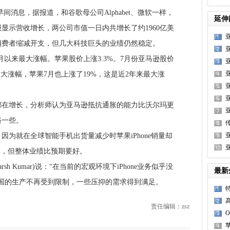
消息，据报道，和谷歌母公司Alphabet、微软一样，
延伸
显示营收增长，两公司市值一日内共增长了约1960亿美
消费者缩减开支，但几大科技巨头的业绩仍然稳定。
以来最大涨幅。苹果股价上涨3.3%。7月份亚马逊股价
来最大涨幅，苹果7月也上涨了19%，这是近2年来最大涨
增长，分析师认为亚马逊抵抗通胀的能力比沃尔玛更
裕一些。
就在全球智能手机出货量减少时苹果iPhone销量却
%，但整体业绩比预期要好。
Harsh Kumar)说：“在当前的宏观环境下iPhone业务似乎没
最新
国的生产不再受到限制，一些压抑的需求得到满足。
责任编辑：zsz
苹