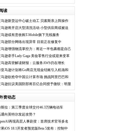
果“挖人”，开发人
阅读
亚马逊新货运中心破土动工 贝索斯亲上阵操作
铲土机
亚马逊将开启大型清洗活动 小型供应商或被迫
转型
亚马逊或有意收购T-Mobile旗下无线服务
亚马逊部分网络出现异常 目前正在修复中
亚马逊增强物流掌控力：将近一半包裹都是自己
投递
亚马逊牵手Lady Gaga 美妆零售行业或迎来变革
亚马逊高管解读财报：云服务AWS仍在增长
传亚马逊计划将Go商店无现金结账引入机场和
影院
亚马逊欲抢夺中国云计算市场 挑战阿里巴巴和
腾讯
亚马逊抗议美国防部将百亿合同授予微软：明显
偏见
外资动态
特斯拉：第三季度全球交付46.3万辆电动车
高通向英特尔发起攻势？
OpenAI再现高层人事剧变：首席技术官等多名
高管将
果iOS 18.1开发者预览版Beta 5发布：控制中