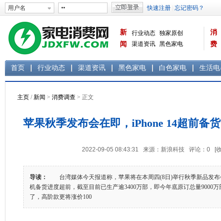
新
消
行业动态
独家原创
闻
渠道资讯
黑色家电
费
白色家电
生活电器
首页
行业动态
渠道资讯
黑色家电
白色家电
生活电
主页
/
新闻
>
消费调查
> 正文
苹果秋季发布会在即，iPhone 14超前备
2022-09-05 08:43:31 来源：新浪科技 评论：
0
[
导读：
台湾媒体今天报道称，苹果将在本周四(8日)举行秋季新品发布会，供
机备货进度超前，截至目前已生产逾3400万部，即今年底原订总量9000
了，高阶款更将涨价100