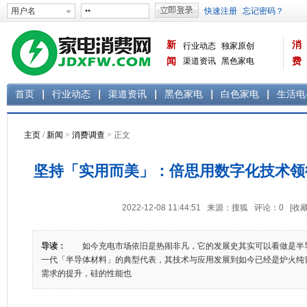
新
消
行业动态
独家原创
闻
渠道资讯
黑色家电
费
白色家电
生活电器
首页
行业动态
渠道资讯
黑色家电
白色家电
生活电
主页
/
新闻
>
消费调查
> 正文
坚持「实用而美」：倍思用数字化技术领
2022-12-08 11:44:51 来源：搜狐 评论：
0
[收藏
导读：
如今充电市场依旧是热闹非凡，它的发展史其实可以看做是半
一代「半导体材料」的典型代表，其技术与应用发展到如今已经是炉火纯
需求的提升，硅的性能也