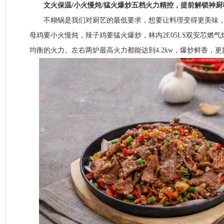
文火保温/小火慢炖/猛火爆炒五档火力精控，提前解锁神厨
不糊锅是我们对厨艺的最低要求，想要让料理变得更美味，
母鸡要小火慢炖，辣子鸡要猛火爆炒，林内2E05LS双安芯燃气
均衡的火力。左右两炉最高火力都能达到4.2kw，爆炒鲜香，