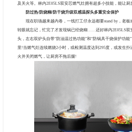
及关火等。林内2E05LS双安芯燃气灶拥有超多小技能，能让厨
防过热/防烧糊/防干烧升级双感温探头多重安全保护
现在职场越来越内卷，一线打工仔永远都要stand by，老
转眼就忘记，忙完了才发现锅已经烧糊……还好林内2E05LS
头，左右双炉头自带“防油温过热功能”和“防锅具干烧保护功能
里!当燃气灶连续燃烧2小时，或检测温度达到295度，或发生
火并关闭燃气，让厨房不拖后腿!