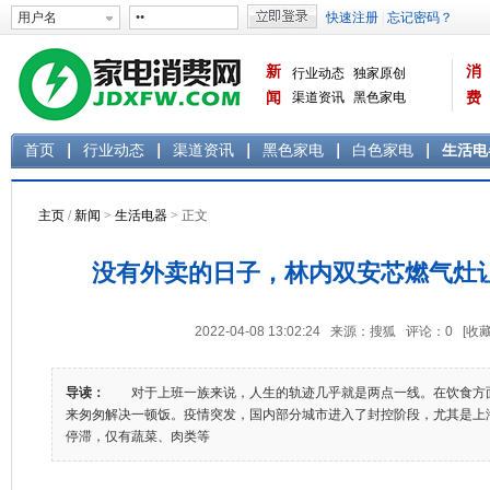
新
消
行业动态
独家原创
闻
渠道资讯
黑色家电
费
白色家电
生活电器
首页
行业动态
渠道资讯
黑色家电
白色家电
生活电
主页
/
新闻
>
生活电器
> 正文
没有外卖的日子，林内双安芯燃气灶让下
2022-04-08 13:02:24 来源：搜狐 评论：
0
[收藏
导读：
对于上班一族来说，人生的轨迹几乎就是两点一线。在饮食方
来匆匆解决一顿饭。疫情突发，国内部分城市进入了封控阶段，尤其是上
停滞，仅有蔬菜、肉类等