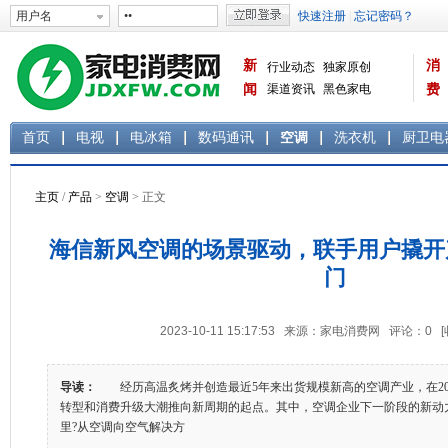
新
消
行业动态
独家原创
闻
渠道资讯
黑色家电
费
白色家电
生活电器
首页
电视
电冰箱
数码通讯
空调
洗衣机
厨卫电
主页
/
产品
>
空调
> 正文
海信新风空调的场景驱动，联手用户撬开
门
2023-10-11 15:17:53 来源：家电消费网 评论：
0
导读：
经历高温炙烤并创造最近5年来出货规模新高的空调产业，在20
转型和消费升级大潮推向新周期的起点。其中，空调企业下一阶段的新动
里?从空调向空气解决方