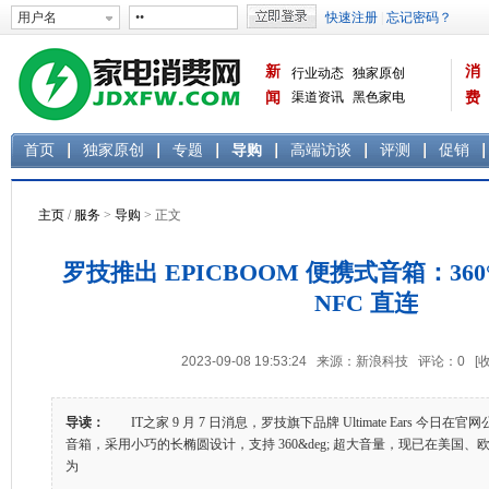
新
消
行业动态
独家原创
闻
渠道资讯
黑色家电
费
白色家电
生活电器
首页
独家原创
专题
导购
高端访谈
评测
促销
主页
/
服务
>
导购
> 正文
罗技推出 EPICBOOM 便携式音箱：36
NFC 直连
2023-09-08 19:53:24 来源：新浪科技 评论：
0
[
导读：
IT之家 9 月 7 日消息，罗技旗下品牌 Ultimate Ears 今日在官
音箱，采用小巧的长椭圆设计，支持 360&deg; 超大音量，现已在美国
为