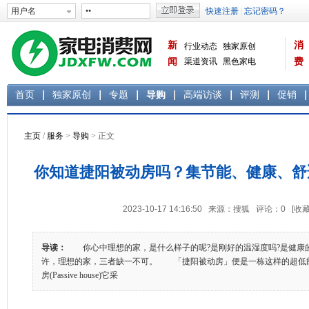
新
消
行业动态
独家原创
闻
渠道资讯
黑色家电
费
白色家电
生活电器
首页
独家原创
专题
导购
高端访谈
评测
促销
主页
/
服务
>
导购
> 正文
你知道捷阳被动房吗？集节能、健康、舒
2023-10-17 14:16:50 来源：搜狐 评论：
0
[收藏
导读：
你心中理想的家，是什么样子的呢?是刚好的温湿度吗?是健康的
许，理想的家，三者缺一不可。 「捷阳被动房」便是一栋这样的超低
房(Passive house)它采