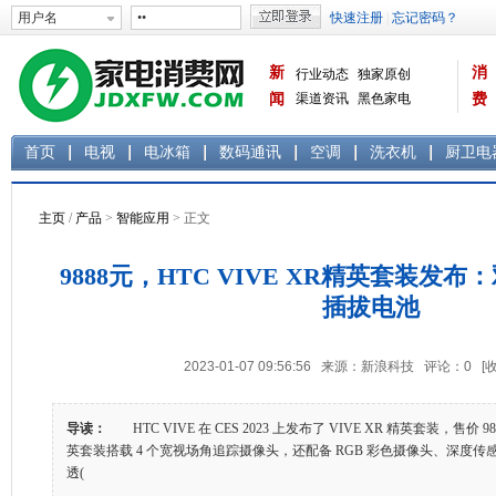
新
消
行业动态
独家原创
闻
渠道资讯
黑色家电
费
白色家电
生活电器
首页
电视
电冰箱
数码通讯
空调
洗衣机
厨卫电
主页
/
产品
>
智能应用
> 正文
9888元，HTC VIVE XR精英套装发布：
插拔电池
2023-01-07 09:56:56 来源：新浪科技 评论：
0
[
导读：
HTC VIVE 在 CES 2023 上发布了 VIVE XR 精英套装，售价 98
英套装搭载 4 个宽视场角追踪摄像头，还配备 RGB 彩色摄像头、深度
透(