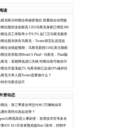
果“挖人”，开发人
阅读
马斯克暗示特斯拉有秘密项目 曾重组自动驾驶
团队
特斯拉股价连创新高 CEO马斯克身家已增至266
亿美元
特斯拉员工录取率小于0.5% 连门卫马斯克都亲
自面试
特斯拉股东状告马斯克：Twitter胡言乱语违反
SEC约束协议
特斯拉业绩超预期：马斯克获授110亿美元期权
斯拉宣布取消Model S Plaid+ 马斯克：Plaid版
性能够强劲
马斯克：若能降低进口关税 特斯拉很可能在印
度建厂
特斯拉开盘涨超2% 马斯克称已达成10%减持目
标
马斯克大举入股Twitter是要做什么？
推特对马斯克说不
外资动态
特斯拉：第三季度全球交付46.3万辆电动车
高通向英特尔发起攻势？
OpenAI再现高层人事剧变：首席技术官等多名
高管将
果iOS 18.1开发者预览版Beta 5发布：控制中