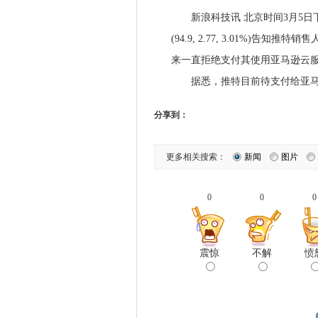
新浪科技讯 北京时间3月5日
(94.9, 2.77, 3.01%
来一直拒绝支付其使用亚马逊云
据悉，推特目前待支付给亚马逊
分享到：
更多相关搜索：
新闻
图片
0
0
0
震惊
不解
愤