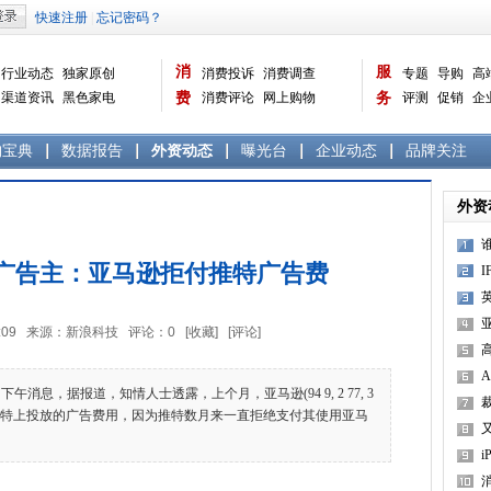
消
服
行业动态
独家原创
消费投诉
消费调查
专题
导购
高
渠道资讯
黑色家电
费
消费评论
网上购物
务
评测
促销
企
白色家电
生活电器
选购宝典
数据报告
家电常识
资讯
曝光台
品牌关注
购宝典
数据报告
外资动态
曝光台
企业动态
品牌关注
外资
广告主：亚马逊拒付推特广告费
8:26:09 来源：新浪科技 评论：
0
[收藏]
[评论]
3
消息，据报道，知情人士透露，上个月，亚马逊(94 9, 2 77, 3
在推特上投放的广告费用，因为推特数月来一直拒绝支付其使用亚马