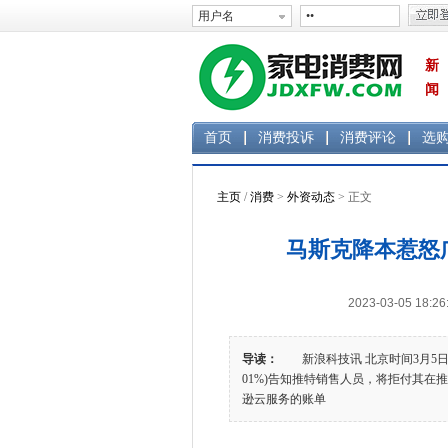
新
闻
首页
消费投诉
消费评论
选
主页
/
消费
>
外资动态
> 正文
马斯克降本惹怒
2023-03-05 1
导读：
新浪科技讯 北京时间3月5日下午
01%)告知推特销售人员，将拒付其
逊云服务的账单