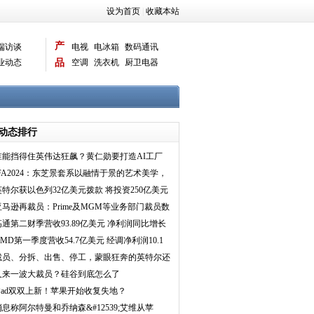
设为首页
|
收藏本站
产
端访谈
电视
电冰箱
数码通讯
业动态
品
空调
洗衣机
厨卫电器
智能新品
电脑相机
动态排行
谁能挡得住英伟达狂飙？黄仁勋要打造AI工厂
IFA2024：东芝景套系以融情于景的艺术美学，
营造艺术生活新
英特尔获以色列32亿美元拨款 将投资250亿美元
在该国建芯片
亚马逊再裁员：Prime及MGM等业务部门裁员数
百人
高通第二财季营收93.89亿美元 净利润同比增长
7%
AMD第一季度营收54.7亿美元 经调净利润10.1
亿美元
裁员、分拆、出售、停工，蒙眼狂奔的英特尔还
没见到曙光
又来一波大裁员？硅谷到底怎么了
iPad双双上新！苹果开始收复失地？
消息称阿尔特曼和乔纳森&#12539;艾维从苹