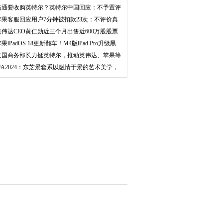
心
高通要收购英特尔？英特尔中国回应：不予置评
苹果客服回应用户7分钟被扣款23次：不评价真
实性
英伟达CEO黄仁勋近三个月出售近600万股股票
价值
果iPadOS 18更新翻车！M4版iPad Pro升级黑
屏
美国商务部长力挺英特尔，推动英伟达、苹果等
公司
IFA2024：东芝景套系以融情于景的艺术美学，
营造