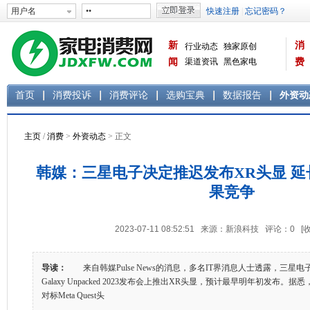
新
消
行业动态
独家原创
闻
渠道资讯
黑色家电
费
白色家电
生活电器
首页
消费投诉
消费评论
选购宝典
数据报告
外资动
主页
/
消费
>
外资动态
> 正文
韩媒：三星电子决定推迟发布XR头显 
果竞争
2023-07-11 08:52:51 来源：新浪科技 评论：
0
[
导读：
来自韩媒Pulse News的消息，多名IT界消息人士透露，三星电
Galaxy Unpacked 2023发布会上推出XR头显，预计最早明年初发布
对标Meta Quest头