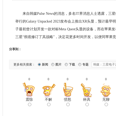
来自韩媒Pulse News的消息，多名IT界消息人士透露，三
举行的Galaxy Unpacked 2023发布会上推出XR头显，预
子最初曾计划开发一款对标Meta Quest头显的设备，而在苹果发布首
三星“彻底修订了其战略”，决定花更多时间开发，以便同苹果
分享到：
更多相关搜索：
新闻
图片
下载
专题
0
0
0
0
0
震惊
不解
愤怒
杯具
无聊