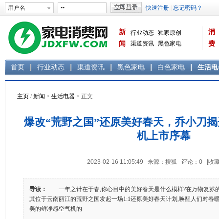
新
消
行业动态
独家原创
闻
渠道资讯
黑色家电
费
白色家电
生活电器
首页
行业动态
渠道资讯
黑色家电
白色家电
生活电
主页
/
新闻
>
生活电器
> 正文
爆改“荒野之国”还原美好春天，乔小刀
机上市序幕
2023-02-16 11:05:49 来源：搜狐 评论：
0
[收藏
导读：
一年之计在于春,你心目中的美好春天是什么模样?在万物复苏的
其位于云南丽江的荒野之国发起一场1:1还原美好春天计划,唤醒人们对春
美的鲜净感空气机的