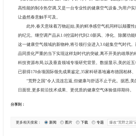
高性能的制冷热空调,又是一台专业性的健康空气设备,为用户实
让盎然春意触手可及。
此外,春天意味着万物起始,美的鲜净感空气机同样以颠覆性
的纪元。继空调产品从1.0控温时代到2.0新风、净化、除菌功
这一健康空气领域的新物种,将引领行业进入3.0超集空气时代
品同质化严重的当下实现这样划时代的突破,离不开美的雄厚的
科技资源布局,以及垂直领域专项研究背景。数据显示,美的近五年
已获得170余项国际领先成果鉴定,35家科研基地遍布德国柏林
“荒野之国”令人流连忘返,但健康与舒适不止于此。据悉,美的
日面世,更多前沿技术成果、更优质的健康空气体验值得期待。
分享到：
更多相关搜索：
新闻
图片
下载
专题