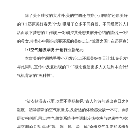
除了美不胜收的大片外,美的空调还与乔小刀围绕“还原美好
的“1:1还原美好春天”计划,吸引了众多不同身份、不同经历的
活而放下梦想的工作族,一对朝夕共处想要解开心结的情侣,一
的母女,带着心中那份想要还原的美好走进“荒野之国”,在还原
1:1空气超级系统 开创行业新纪元
本次美的空调携手乔小刀发起1:1还原美好春天计划,充分发
与此同时,宣传中反复出现的“1:1”概念也使更多人关注到本次
气机背后的“黑科技”。
“沾衣欲湿杏花雨,吹面不寒杨柳风”古人的诗句道出春日之
湿度、洁净清新的空气质量,以及舒适的体验感受缺一不可。而
层架构创新,用1:1空气超集系统使空调制冷热模块与健康空气模块
与空调的关系,集成“温、湿、风、净、鲜”全维空气生态和多维