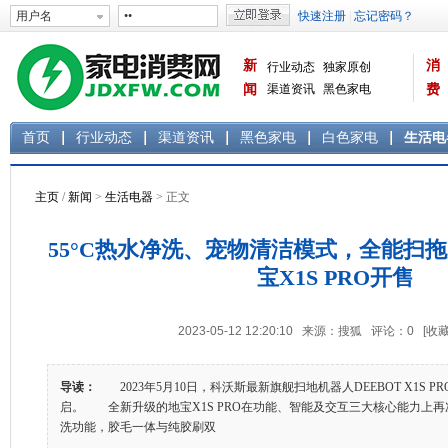
新
消
行业动态
独家原创
闻
渠道资讯
黑色家电
费
白色家电
生活电器
首页
行业动态
渠道资讯
黑色家电
白色家电
生活电
主页
/
新闻
>
生活电器
> 正文
55°C热水净洗、宠物清洁模式，全能扫
宝X1S PRO开售
2023-05-12 12:20:10 来源：搜狐 评论：
0
[收藏
导读：
2023年5月10日，科沃斯最新旗舰扫地机器人DEEBOT X1S 
启。 全新升级的地宝X1S PRO在功能、智能及交互三大核心能力上再
洗功能，胶毛一体与纯胶刷双