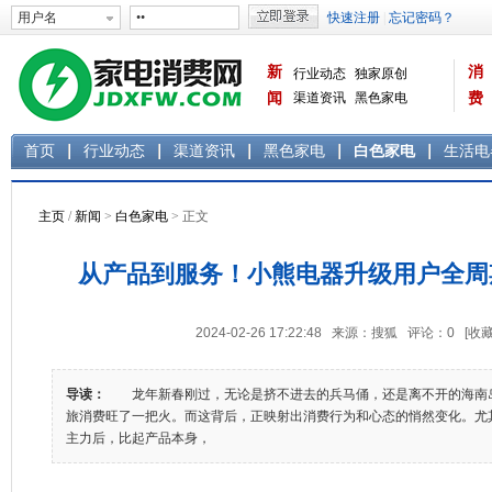
新
消
行业动态
独家原创
闻
渠道资讯
黑色家电
费
白色家电
生活电器
首页
行业动态
渠道资讯
黑色家电
白色家电
生活电
主页
/
新闻
>
白色家电
> 正文
从产品到服务！小熊电器升级用户全周
2024-02-26 17:22:48 来源：搜狐 评论：
0
[收藏
导读：
龙年新春刚过，无论是挤不进去的兵马俑，还是离不开的海南
旅消费旺了一把火。而这背后，正映射出消费行为和心态的悄然变化。尤其
主力后，比起产品本身，