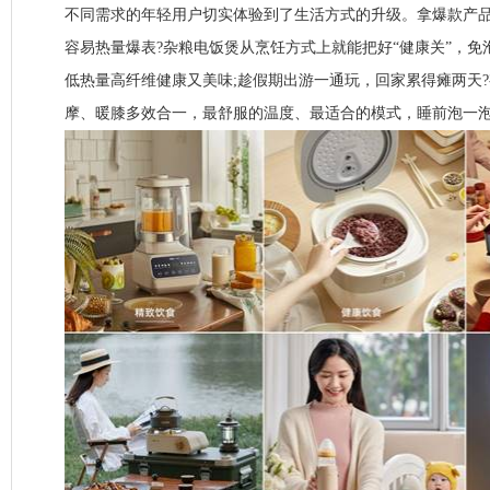
不同需求的年轻用户切实体验到了生活方式的升级。拿爆款产
容易热量爆表?杂粮电饭煲从烹饪方式上就能把好“健康关”，免
低热量高纤维健康又美味;趁假期出游一通玩，回家累得瘫两天
摩、暖膝多效合一，最舒服的温度、最适合的模式，睡前泡一