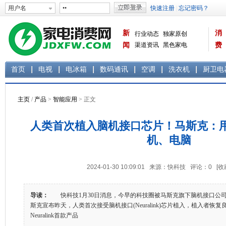
新
消
行业动态
独家原创
闻
渠道资讯
黑色家电
费
白色家电
生活电器
首页
电视
电冰箱
数码通讯
空调
洗衣机
厨卫电
主页
/
产品
>
智能应用
> 正文
人类首次植入脑机接口芯片！马斯克：
机、电脑
2024-01-30 10:09:01 来源：快科技 评论：
0
[收
导读：
快科技1月30日消息，今早的科技圈被马斯克旗下脑机接口公司Ne
斯克宣布昨天，人类首次接受脑机接口(Neuralink)芯片植入，植入者
Neuralink首款产品