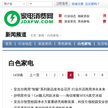
新
消
行业动态
独家原创
闻
渠道资讯
黑色家电
费
白色家电
生活电器
新闻频道
主页
/
新闻
>
白色家电
>
首页
行业动态
渠道资讯
黑色家电
白色家电
生活电
白色家电
1430条
上一页
1
2
3
4
5
6
7
8
安吉尔商用“智极”系列新品发布会召开 行业共话商用净水未来
抄明星作业！Get颖儿同款冰箱——海信璀璨505U6真空冰箱
安吉尔智慧校园净水方案重磅亮相教装展，科技引领校园安全