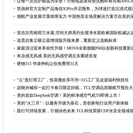
让每一次洗护都成为享受！小熊电器滚筒智洗舱即将亮相AWE20
世俱杯官方定制产品海信X3Pro开启预售，为球迷打造沉浸式观
领航产业发展尽显雄厚实力 中国热泵全场景解决方案尽在美的
安吉尔亮相荷兰水展,空间大师系列全屋净水获欧睿国际权威认
追觅自集尘吸尘器增强版升级来袭，重新定义选购标准
家庭清洁迎来革命性升级！MOVA全新旗舰P60以创新科技重新
有凉感无风感 美的无风感空调京东重磅首发
硬钢315 华凌神机让你免费用31天
“云”逛灯塔工厂，惊喜撒欢享不停~315工厂见这波福利快抓住
赵晓卉喊你一起打卡春日限定好眠，TCL空调品质睡眠节预告
美的首款DeepSeek空调！美的鲜净感空气机T6即将上市！
美的“火三月”：以服务升级为基石，首创家电行业用户新体验
践行可持续发展，引领绿色未来 TCL科技荣获CDP水安全领域