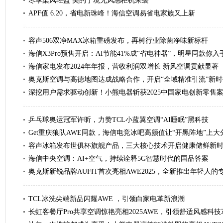
尽享柔风轻盈 美的宁境无风感柜机来袭
APF值 6.20，省电新珠峰！海信空调易省电家族又上新
容声506双净MAX冰箱重磅发布，再树行业除菌净味新标杆
海信X3Pro预售开启：AI节能41%成“省电神器”，明星同款你入
海信家电发布2024年年报，营收利润双增长 新风空调贡献显著
奥克斯空调与高德地图达成战略合作，开启“全域精准引流”新时
深挖用户需求驱动创新！小熊电器斩获2025中国家电创新零售
乒乓球奥运冠军许昕，力赞TCL小蓝翼空调“AI睡眠”黑科技
Get重庆狼队AWE同款，海信电竞冰吧高颜值让“开黑阵地”上大
容声冰箱发布世俱杯旗舰产品，三大核心技术开启健康储鲜新
海信中央空调：AI+空气，持续诠释5G智慧时代的国品答案
奥克斯新锐品牌AUFIT首次亮相AWE2025，全新推出年轻人的
TCL冰洗尖端新品闪耀AWE ，引领白家电革新浪潮
长虹客餐厅Pro共享空调惊艳亮相2025AWE，引领舒适风感科技