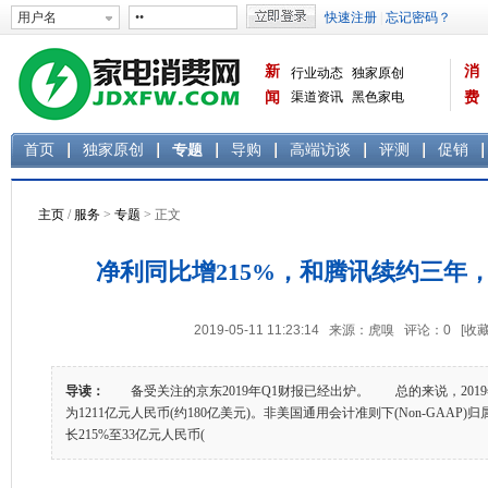
新
消
行业动态
独家原创
闻
渠道资讯
黑色家电
费
白色家电
生活电器
首页
独家原创
专题
导购
高端访谈
评测
促销
主页
/
服务
>
专题
> 正文
净利同比增215%，和腾讯续约三年
2019-05-11 11:23:14 来源：虎嗅 评论：
0
[收藏
导读：
备受关注的京东2019年Q1财报已经出炉。 总的来说，201
为1211亿元人民币(约180亿美元)。非美国通用会计准则下(Non-GAA
长215%至33亿元人民币(