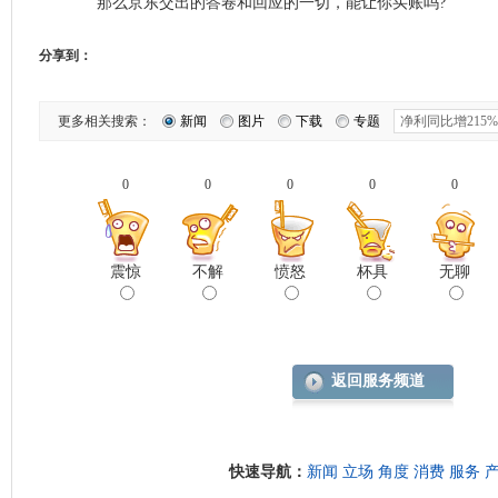
那么京东交出的答卷和回应的一切，能让你买账吗?
分享到：
更多相关搜索：
新闻
图片
下载
专题
0
0
0
0
0
震惊
不解
愤怒
杯具
无聊
返回服务频道
快速导航：
新闻
立场
角度
消费
服务