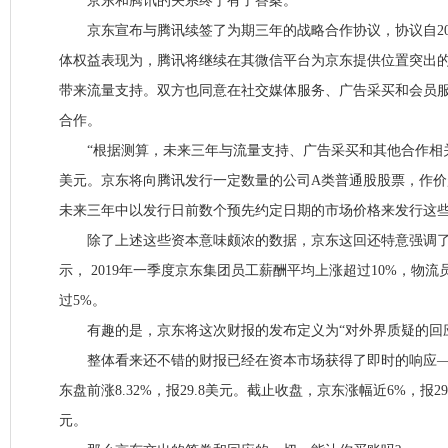
京东和腾讯的关系终于有了答案。
京东宣布与腾讯续签了为期三年的战略合作协议，协议自201
体权益表现为，腾讯将继续在其微信平台为京东提供位置突出
带来流量支持。双方也同意在社交媒体服务、广告采买和会员
合作。
“根据测算，未来三年与流量支持、广告采买和其他合作相关
美元。京东将向腾讯发行一定数量的公司A类普通股股票，作价超
未来三年中以发行日前数个预先约定日期的市场价格来发行这些
除了上述这些资本意味颇浓的数据，京东这回还特意强调了
示， 2019年一季度京东集团员工薪酬平均上涨超过10%，物
过5%。
有趣的是，京东将这次财报的发布定义为“对外界质疑的回
整体看来还不错的财报已经在资本市场获得了即时的响应——截
东盘前涨8.32%，报29.8美元。截止收盘，京东涨幅近6%，报29
元。