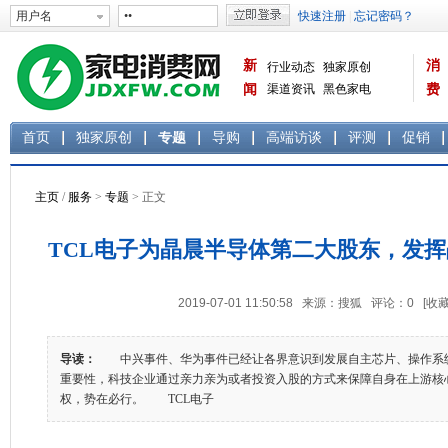
新
消
行业动态
独家原创
闻
渠道资讯
黑色家电
费
白色家电
生活电器
首页
独家原创
专题
导购
高端访谈
评测
促销
主页
/
服务
>
专题
> 正文
TCL电子为晶晨半导体第二大股东，发
2019-07-01 11:50:58 来源：搜狐 评论：
0
[收藏
导读：
中兴事件、华为事件已经让各界意识到发展自主芯片、操作系
重要性，科技企业通过亲力亲为或者投资入股的方式来保障自身在上游核
权，势在必行。 TCL电子