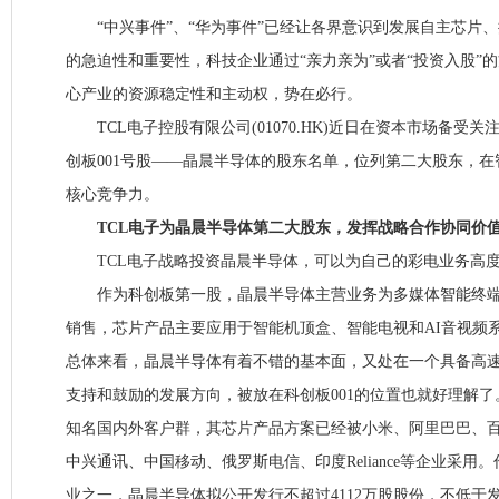
“中兴事件”、“华为事件”已经让各界意识到发展自主芯片
的急迫性和重要性，科技企业通过“亲力亲为”或者“投资入股”
心产业的资源稳定性和主动权，势在必行。
TCL电子控股有限公司(01070.HK)近日在资本市场备受
创板001号股——晶晨半导体的股东名单，位列第二大股东，
核心竞争力。
TCL电子为晶晨半导体第二大股东，发挥战略合作协同价
TCL电子战略投资晶晨半导体，可以为自己的彩电业务高
作为科创板第一股，晶晨半导体主营业务为多媒体智能终端S
销售，芯片产品主要应用于智能机顶盒、智能电视和AI音视频
总体来看，晶晨半导体有着不错的基本面，又处在一个具备高
支持和鼓励的发展方向，被放在科创板001的位置也就好理解
知名国内外客户群，其芯片产品方案已经被小米、阿里巴巴、百
中兴通讯、中国移动、俄罗斯电信、印度Reliance等企业采用
业之一，晶晨半导体拟公开发行不超过4112万股股份，不低于发