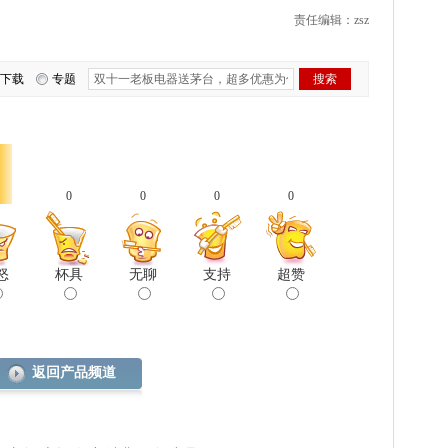
责任编辑：zsz
下载
专题
0
0
0
0
怒
杯具
无聊
支持
超赞
返回产品频道