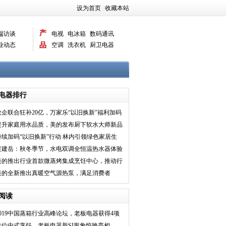
设为首页
|
收藏本站
产
端访谈
电视
电冰箱
数码通讯
业动态
品
空调
洗衣机
厨卫电器
智能新品
电脑相机
电器排行
政企联合狂补20亿，万家乐“以旧换新”福利加码
提升家庭用水品质，美的发布厨下软水大师新品
持续加码“以旧换新”行动 林内引领绿色家居生
活新风尚
黄建岳：秋冬季节，水电双调全恒温热水器体验
会更好
美的推出行业首款微蒸烤集成烹饪中心，推动行
业发展新趋势
美的全新推出真暖空气源热泵，满足消费者
的“绿色供热”需求
阅读
2019中国蒸箱行业高峰论坛，老板电器获得4项
大奖
卡位中式烹饪，老板电器新SI形象惊艳亮相