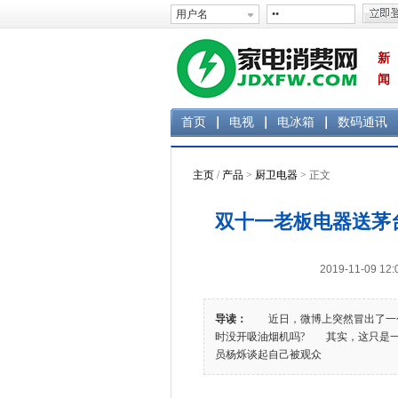
新
闻
首页
电视
电冰箱
数码通讯
主页
/
产品
>
厨卫电器
> 正文
双十一老板电器送茅
2019-11-09 
导读：
近日，微博上突然冒出了一个有
时没开吸油烟机吗? 其实，这只是
员杨烁谈起自己被观众