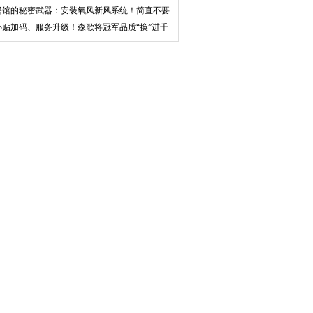
造新
餐馆的秘密武器：安装氧风新风系统！简直不要
太香
补贴加码、服务升级！森歌将冠军品质“换”进千
万