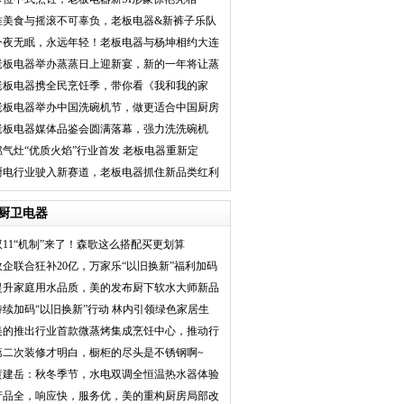
唯美食与摇滚不可辜负，老板电器&新裤子乐队
点燃深秋激情
今夜无眠，永远年轻！老板电器与杨坤相约大连
演绎“热爱”真
老板电器举办蒸蒸日上迎新宴，新的一年将让蒸
箱进入更多中国
老板电器携全民烹饪季，带你看《我和我的家
乡》
老板电器举办中国洗碗机节，做更适合中国厨房
的洗碗机
老板电器媒体品鉴会圆满落幕，强力洗洗碗机
WB755成最大惊喜
燃气灶“优质火焰”行业首发 老板电器重新定
义“大火力”
厨电行业驶入新赛道，老板电器抓住新品类红利
打造第二增长曲
厨卫电器
双11“机制”来了！森歌这么搭配买更划算
政企联合狂补20亿，万家乐“以旧换新”福利加码
提升家庭用水品质，美的发布厨下软水大师新品
持续加码“以旧换新”行动 林内引领绿色家居生
活
美的推出行业首款微蒸烤集成烹饪中心，推动行
业发
第二次装修才明白，橱柜的尽头是不锈钢啊~
黄建岳：秋冬季节，水电双调全恒温热水器体验
会更
产品全，响应快，服务优，美的重构厨房局部改