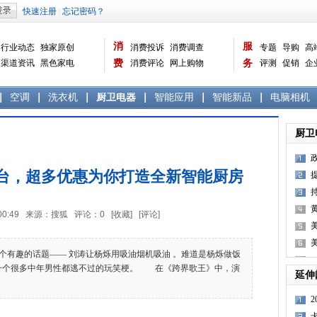
消
服
行业动态
独家原创
消费投诉
消费调查
专题
导购
高
渠道资讯
黑色家电
费
消费评论
网上购物
务
评测
促销
企
白色家电
生活电器
选购宝典
数据报告
家电常识
资讯
曝光台
品牌关注
空调
洗衣机
厨卫电器
智能应用
智能新品
电脑相机
厨卫
台，超多优惠为你打造全新智能厨房
12:00:49 来源：搜狐 评论：
0
[收藏]
[评论]
趣的话题—— 刘涛让杨烁用吸油烟机吸油 。难道是杨烁做饭
一个很多中年男性都逃不过的玩笑梗。 在《跨界歌王》中，演
延伸