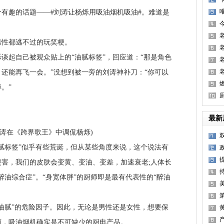
趣的话题——#刘涛让杨烁用吸油烟机吸油#。难道是
性都逃不过的玩笑梗。
起自己被观众贴上的“油腻标签”，回应道：“那是角色
还能再飞一会。”没想到被一旁的刘涛神补刀：“你可以
。”
最新
在《跨界歌王》中调侃杨烁)
标签”似乎有些荒诞，但从某些角度来说，这个说法有
害，我们的皮肤会变黄、变油、变差，加速衰老;人体长
醉油综合症”。“身宽体胖”的厨师即是最有代表性的“醉油
腻”的危险因子。因此，无论是男性还是女性，想要保
丽，吸油烟机确实是不可缺少的厨电产品。