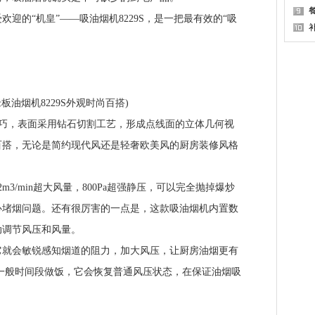
的“机皇”——吸油烟机8229S，是一把最有效的“吸
油烟机8229S外观时尚百搭)
精巧，表面采用钻石切割工艺，形成点线面的立体几何视
百搭，无论是简约现代风还是轻奢欧美风的厨房装修风格
/min超大风量，800Pa超强静压，可以完全抛掉爆炒
心堵烟问题。还有很厉害的一点是，这款吸油烟机内置数
动调节风压和风量。
会敏锐感知烟道的阻力，加大风压，让厨房油烟更有
一般时间段做饭，它会恢复普通风压状态，在保证油烟吸