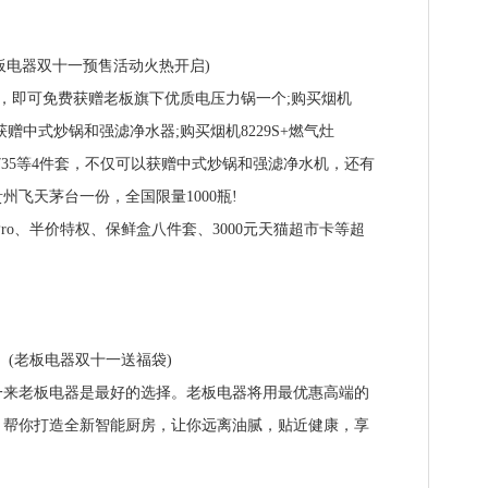
电器双十一预售活动火热开启)
，即可免费获赠老板旗下优质电压力锅一个;购买烟机
可获赠中式炒锅和强滤净水器;购买烟机8229S+燃气灶
机W735等4件套，不仅可以获赠中式炒锅和强滤净水机，还有
飞天茅台一份，全国限量1000瓶!
Pro、半价特权、保鲜盒八件套、3000元天猫超市卡等超
老板电器双十一送福袋)
老板电器是最好的选择。老板电器将用最优惠高端的
，帮你打造全新智能厨房，让你远离油腻，贴近健康，享