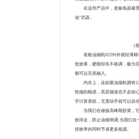
在这些产品中，老板电器最受欢迎
油”武器。
(老板
老板油烟机8229S外观轻薄
觉效果，硬朗却失不格调，极为
都可以完美融入。
内在上，这款吸油烟机拥有22m3
呛烟的顾虑，高层烟道也不必担
字计算系统，无需动手就可以自
当我们在做饭高峰期炒菜，它就
效排走，防止油烟倒灌;当我们在
排效率的同时节省更多能源。