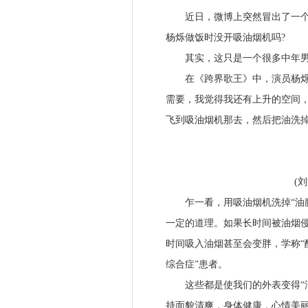
近日，微博上突然冒出了一个有
杨烁做饭时没开吸油烟机吗?
其实，这只是一个很多中年男
在《跨界歌王》中，演员杨烁谈
需要，我觉得我还有上升的空间，
飞到吸油烟机那去，然后把油洗掉
(刘涛
乍一看，用吸油烟机洗掉“油腻
一定的道理。如果长时间被油烟侵
时间吸入油烟甚至会变胖，学称“
综合症”患者。
这些都是使我们的外表变得“油
持面貌清爽，身体健康，心情美