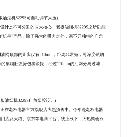
烟机8229S可自动调节风压)
计是不可分割的两大核心。老板油烟机8229S之所以能
“机皇”产品，除了强大的吸力之外，离不开独特的广角
网顶部的距离仅有210mm，距离非常短，可深度锁烟
m的集烟腔强势包裹聚拢，经过110mm的油网分离过滤，
油烟机8229S广角烟腔设计)
正在老板电器官方旗舰店火热预售中。今年是老板电器
国门店及天猫、京东等电商平台，线上线下，火热聚会双