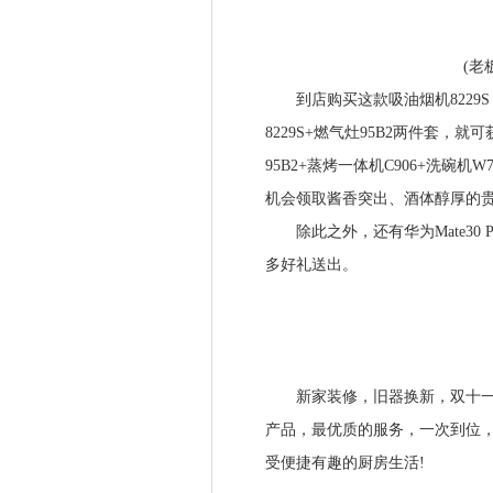
(老板
到店购买这款吸油烟机8229S
8229S+燃气灶95B2两件套，就
95B2+蒸烤一体机C906+洗碗
机会领取酱香突出、酒体醇厚的贵州
除此之外，还有华为Mate30 
多好礼送出。
(
新家装修，旧器换新，双十一来
产品，最优质的服务，一次到位
受便捷有趣的厨房生活!