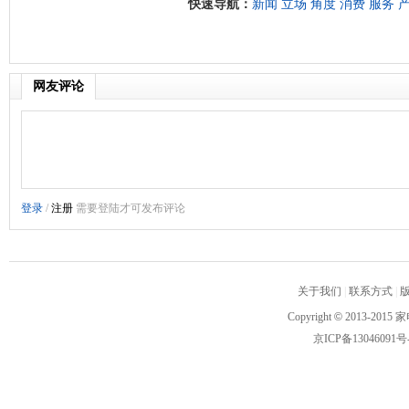
快速导航：
新闻
立场
角度
消费
服务
网友评论
关于我们
|
联系方式
|
Copyright
©
2013-2015 家
京ICP备13046091号