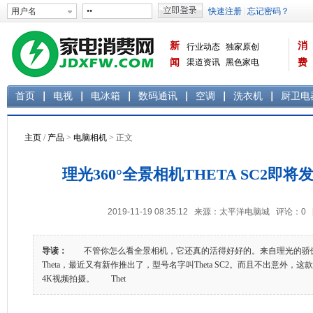
新
消
行业动态
独家原创
闻
渠道资讯
黑色家电
费
白色家电
生活电器
首页
电视
电冰箱
数码通讯
空调
洗衣机
厨卫电
主页
/
产品
>
电脑相机
> 正文
理光360°全景相机THETA SC2即
2019-11-19 08:35:12 来源：太平洋电脑城 评论：
0
导读：
不管你怎么看全景相机，它还真的活得好好的。来自理光的骄傲作品
Theta，最近又有新作推出了，型号名字叫Theta SC2。而且不出意外，这款
4K视频拍摄。 Thet