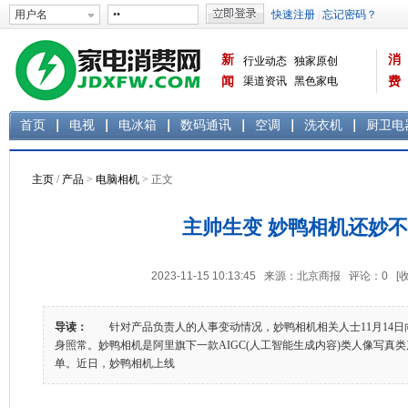
新
消
行业动态
独家原创
闻
渠道资讯
黑色家电
费
白色家电
生活电器
首页
电视
电冰箱
数码通讯
空调
洗衣机
厨卫电
主页
/
产品
>
电脑相机
> 正文
主帅生变 妙鸭相机还妙
2023-11-15 10:13:45 来源：北京商报 评论：
0
[
导读：
针对产品负责人的人事变动情况，妙鸭相机相关人士11月14日
身照常。妙鸭相机是阿里旗下一款AIGC(人工智能生成内容)类人像写真
单。近日，妙鸭相机上线