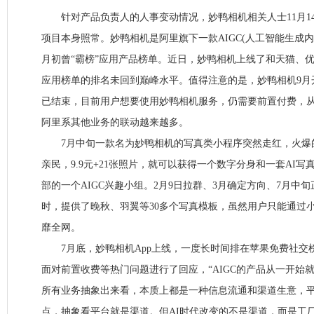
针对产品负责人的人事变动情况，妙鸭相机相关人士11月1
项目本身照常。妙鸭相机是阿里旗下一款AIGC(人工智能生成内
月初曾“霸榜”应用产品榜单。近日，妙鸭相机上线了和天猫、
应用榜单的排名未回到巅峰水平。值得注意的是，妙鸭相机9月
已结束，目前用户想要使用妙鸭相机服务，仍需要前置付费，
阿里系其他业务的联动越来越多。
7月中旬一款名为妙鸭相机的写真类小程序突然走红，火爆
亲民，9.9元+21张照片，就可以获得一个数字分身和一套AI
部的一个AIGC兴趣小组。2月9日拉群、3月确定方向、7月中
时，提供了晚秋、羽翼等30多个写真模板，虽然用户只能通过
靡全网。
7月底，妙鸭相机App上线，一度长时间排在苹果免费社交
面对前置收费等热门问题进行了回应，“AIGC的产品从一开始
所有业务抽象出来看，本质上都是一种信息流通和渠道生意，平
点，抽象看平台就是渠道。但AI时代改变的不是渠道，而是工厂