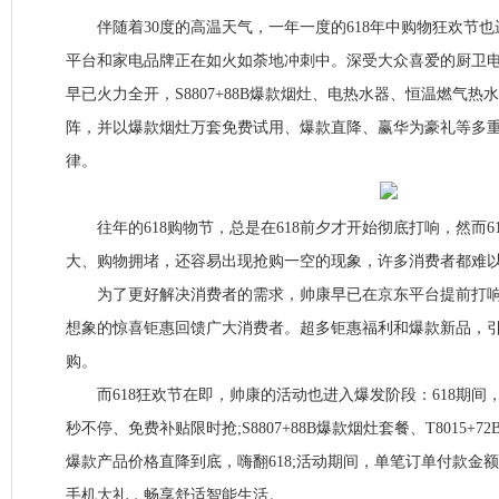
伴随着30度的高温天气，一年一度的618年中购物狂欢节也
平台和家电品牌正在如火如荼地冲刺中。深受大众喜爱的厨卫
早已火力全开，S8807+88B爆款烟灶、电热水器、恒温燃气
阵，并以爆款烟灶万套免费试用、爆款直降、赢华为豪礼等多重
律。
往年的618购物节，总是在618前夕才开始彻底打响，然而6
大、购物拥堵，还容易出现抢购一空的现象，许多消费者都难
为了更好解决消费者的需求，帅康早已在京东平台提前打响6
想象的惊喜钜惠回馈广大消费者。超多钜惠福利和爆款新品，
购。
而618狂欢节在即，帅康的活动也进入爆发阶段：618期间
秒不停、免费补贴限时抢;S8807+88B爆款烟灶套餐、T8015+72B
爆款产品价格直降到底，嗨翻618;活动期间，单笔订单付款金
手机大礼，畅享舒适智能生活。