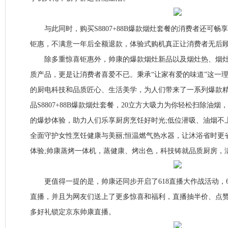
与此同时，购买S8807+88B爆款烟灶套餐的消费者还可畅
钜惠，不满意一年后全额退款，体验式购机真正让消费者无后
除多重惊喜钜惠外，帅康的爆款烟灶新品以及烟灶热、烟灶
质产品，更是让消费者喜爱不已。秉承“让家有爱的味道”这一
的厨电科技和品质匠心、生活美学，为人们带来了一系列爆款精
品S8807+88B爆款烟灶套餐，20立方大吸力为你轻松扫除油烟，
的爆炒体验，助力人们乐享厨房烹饪好时光;低位潜吸、油烟不
全面守护女性烹饪健康与美丽;恒温燃气热水器，让沐浴省时更
体验;帅康蒸烤一体机，蒸健康、烤出色，科技铸就品质厨房，
更值得一提的是，帅康还同步开启了618直播大作战活动，6
直播，并且为网友们送上了更多惊喜和福利，直播抽半价、点
多好礼锁定京东帅康直播。