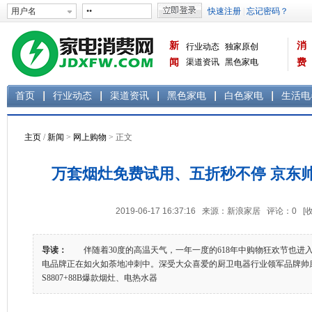
新
消
行业动态
独家原创
闻
渠道资讯
黑色家电
费
白色家电
生活电器
首页
行业动态
渠道资讯
黑色家电
白色家电
生活电
主页
/
新闻
>
网上购物
> 正文
万套烟灶免费试用、五折秒不停 京东帅
2019-06-17 16:37:16 来源：新浪家居 评论：
0
[
导读：
伴随着30度的高温天气，一年一度的618年中购物狂欢节也进
电品牌正在如火如荼地冲刺中。深受大众喜爱的厨卫电器行业领军品牌帅
S8807+88B爆款烟灶、电热水器