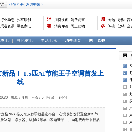
消
服
行业动态
独家原创
消费投诉
消费调查
专题
导购
高
渠道资讯
黑色家电
费
消费评论
网上购物
务
评测
促销
企
白色家电
生活电器
选购宝典
数据报告
家电常识
资讯
曝光台
品牌关注
色家电
白色家电
生活电器
消费调查
网上购物
网上
买
新品！ 1.5匹AI节能王子空调首发上
线
11:26:30 来源：搜狐 评论：
0
[收藏]
[评论]
格2024·格力京东秋季新品发布会，在现场首发配置全新AI节
霸
，以及冰箱、净水器、踢脚线等格力家电新品，并为消费者带来新品
京