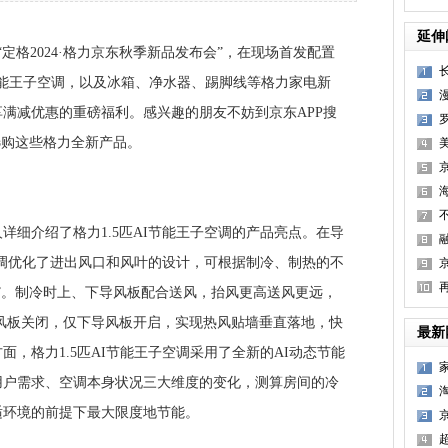
延伸
格2024·格力京东秋季新品发布会”，在现场首发配置
I节能王子空调，以及冰箱、净水器、踢脚线等格力家电新
满减优惠的重磅福利。感兴趣的朋友不妨到京东APP搜
选购这些格力全新产品。
介绍了格力1.5匹AI节能王子空调的产品亮点。在导
子空调优化了进出风口和风叶的设计，可根据制冷、制热的不
”。制冷时上、下导风板配合送风，抬风更高送风更远，
风板关闭，仅下导风板开启，实现热风贴墙垂直落地，快
最新
，格力1.5匹AI节能王子空调采用了全新的AI动态节能
用户需求、空调本身状况三大维度的变化，测算房间的冷
适环境的前提下最大限度地节能。
京