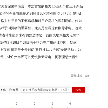
深采销而言，本次首发的格力1.5匹AI节能王子新品
加持的全新节能技术到对导风的精准调控，格力1.5匹AI
了格力对品质的不懈追求和对用户需求的深刻理解。作为
品对于消费者的重要性，尤其是空调这种刚需家电。这款
消费者带来前所未有的舒适体验，我由衷地为格力点赞!”
在9月28日至29日携手格力在广州丽江花园、锦丽
上京东 最新最全最时尚 政府补贴八折起”专场活动，为
产品，让广州市民可以无忧换新家电，畅享理想幸福生
责任编辑：zsz
下载
专题
0
0
0
0