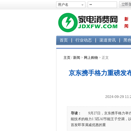
新
闻
首页
行业动态
渠道资讯
黑
主页
/
新闻
>
网上购物
> 正文
京东携手格力重磅发布
2024-09-29 
导读：
9月27日，京东携手格力举办定
能技术的格力1 5匹AI节能王子空调
首发即享满减优惠的重