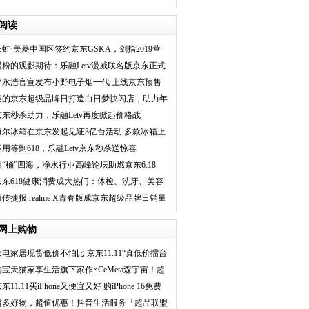
品尽在京东年
阅读
长虹·美菱中国区签约京东GSKA，剑指2019营
销大动作
漫粉的观影期待：乐融Letv漫威联名版京东正式
开售
罗永浩官宣发布小野电子烟一代 上线京东预售
美的京东超级品牌日打造白日梦快闪店，助力年
轻人大胆追梦
京东秒杀助力，乐融Letv再度掀起价格战
海尔冰箱在京东发起见证3亿台活动 多款冰箱上
线
不用等到618，乐融Letv京东秒杀送惊喜
融“桶”四海，净水行业高峰论坛助燃京东6.18
京东618健康消费成大热门：体检、洗牙、美容
等服务增长13倍
再传捷报 realme X青春版成京东超级品牌日销量
冠军
网上购物
家电家居现货低价不怕比 京东11.11“真低价擂台
淘宝天猫家享生活旗下家作×CeMeta森宇宙！超
强A
东11.11买iPhone又便宜又好 购iPhone 16免费
超多好物，超值优惠！抖音生活服务「超品联盟