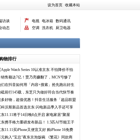
设为首页
|
收藏本站
产
端访谈
电视
电冰箱
数码通讯
业动态
品
空调
洗衣机
厨卫电器
智能新品
电脑相机
购物排行
Apple Watch Series 10认准京东 不怕降价不怕
买贵直接
月销售额达7亿！贾乃亮赚翻了，MCN亏惨了
他们在抖音如何用「内容+搜索」抢先跑出好生
意？｜《搜索吧
励砥前行145载，东芝只为做好符合当代快节奏
生活的一口多功
超多好物，超值优惠！抖音生活服务「超品联盟
·嗨购当夏」点
买科沃斯新品首选京东 闪电新品季入手还可享
买1赠N福利
京东11.11将于14日晚8点开启 家电家居“聚屋
”低至11.11元
京东携手格力重磅发布新品！ 1.5匹AI节能王子
空调首发上线
东11.11买iPhone又便宜又好 购iPhone 16免费
赠送1年期A
百元购入“宝总”夜东京泡饭碗 《繁花》同款商