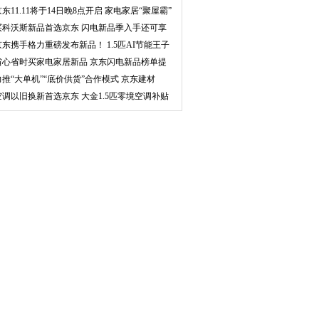
嗨
京东11.11将于14日晚8点开启 家电家居“聚屋霸”
买科沃斯新品首选京东 闪电新品季入手还可享
1
京东携手格力重磅发布新品！ 1.5匹AI节能王子
空
省心省时买家电家居新品 京东闪电新品榜单提
供专
力推“大单机”“底价供货”合作模式 京东建材
空调以旧换新首选京东 大金1.5匹零境空调补贴
后