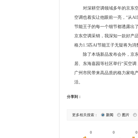
对深耕空调领域多年的京东空调资
空调也着实让他眼前一亮，“从AI
节能王子的每一个细节都透露出
京东空调采销，我深知一款好产
格力1.5匹AI节能王子无疑将为
除了本场新品发布会外，京东还
居、东海嘉园等社区举行“买空调 
广州市民带来高品质的格力家电
活。
分享到：
更多相关搜索：
新闻
图片
0
0
0