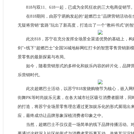
818与双11、618一起，已成为全民狂欢的三大电商促销节
在818期间，由苏宁易购发起的“超燃巴士”品牌营销活动在
无疑将营销“套路”玩出了新高度，打造出了一个“教科书式”的
此次818，苏宁在充分发挥全场景全渠道优势的基础上，构
剑”+线下“超燃巴士”全国56城地标网红打卡的智慧零售营销新
景零售的最新探索与布局。
如今，随着营销形式的多样化和娱乐内容的碎片化，品牌营
乐营销时代。
此次超燃巴士活动，以苏宁818发烧购物节为核心，嵌入网
街舞PK等时尚娱乐元素，在各大城市社区吸引消费者眼球，同
的打造，将苏宁全场景零售理念通过更加娱乐化的形式展现出
应，最终成功让品牌形象深植消费者印象之中。
当然，超燃巴士不仅仅是一场简单的线下品牌传播活动。对
要通过这样深入社区的形式与消费者零距离互动，并将其沉淀