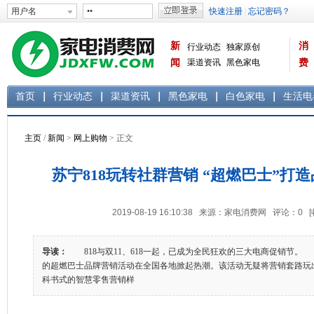
新
消
行业动态
独家原创
闻
渠道资讯
黑色家电
费
白色家电
生活电器
首页
行业动态
渠道资讯
黑色家电
白色家电
生活电
主页
/
新闻
>
网上购物
> 正文
苏宁818玩转社群营销 “超燃巴士”打
2019-08-19 16:10:38 来源：家电消费网 评论：
0
导读：
818与双11、618一起，已成为全民狂欢的三大电商促销节。 
的超燃巴士品牌营销活动在全国各地掀起热潮。该活动无疑将营销套路玩
科书式的智慧零售营销样