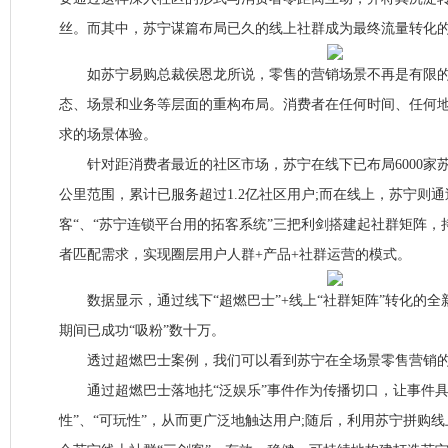
丝。而其中，苏宁谋篇布局已久的线上社群成为最终流量转化
如苏宁易购总裁侯恩龙所说，零售的营销场景不再是有限的
态、场景和业务等层面的重构布局。消费者在任何时间、任何
求的场景体验。
针对距消费者最近的社区市场，苏宁在线下已布局6000家苏
公里范围，累计已服务超过1.2亿社区用户;而在线上，苏宁则通
客“、“苏宁连锁平台用的拓客系统”三把利剑搭建起社群矩阵，持
者匹配需求，实现圈层用户人群+产品+社群运营的模式。
数据显示，通过线下“超燃巴士”+线上“社群矩阵”转化的全新
期间已成功“吸粉”数十万。
透过超燃巴士案例，我们可以看到苏宁在全场景零售营销的
通过超燃巴士落地扥“泛娱乐”事件作为传播切口，让事件具备
性”、“可玩性”，从而更广泛地触达用户;随后，利用苏宁拼购