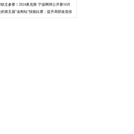
郑钦文参赛！2024奥克斯·宁波网球公开赛10月
开赛
美的第五届“金刚钻”技能比赛：提升局部改造技
能