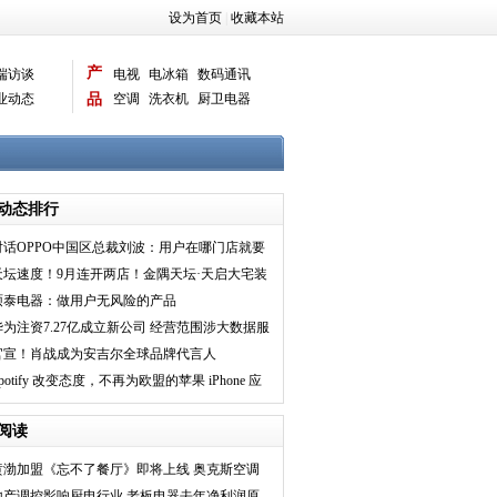
设为首页
|
收藏本站
产
端访谈
电视
电冰箱
数码通讯
业动态
品
空调
洗衣机
厨卫电器
智能新品
电脑相机
动态排行
对话OPPO中国区总裁刘波：用户在哪门店就要
建在哪，AI将拉升
天坛速度！9月连开两店！金隅天坛·天启大宅装
饰无锡旗舰店
硕泰电器：做用户无风险的产品
华为注资7.27亿成立新公司 经营范围涉大数据服
务、软件开发
官宣！肖战成为安吉尔全球品牌代言人
potify 改变态度，不再为欧盟的苹果 iPhone 应
用提供内购
阅读
黄渤加盟《忘不了餐厅》即将上线 奥克斯空调
赞助公益践行大
地产调控影响厨电行业 老板电器去年净利润原