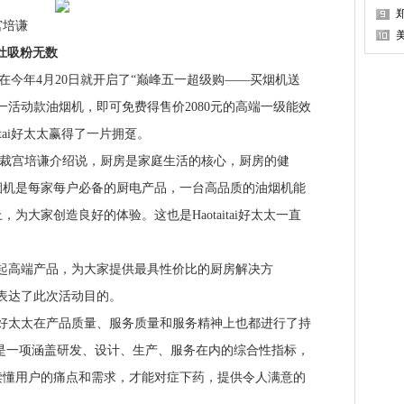
宫培谦
灶吸粉无数
太，在今年4月20日就开启了“巅峰五一超级购——买烟机送
一活动款油烟机，即可免费得售价2080元的高端一级能效
itai好太太赢得了一片拥趸。
裁宫培谦介绍说，厨房是家庭生活的核心，厨房的健
烟机是每家每户必备的厨电产品，一台高品质的油烟机能
为大家创造良好的体验。这也是Haotaitai好太太一直
高端产品，为大家提供最具性价比的厨房解决方
表达了此次活动目的。
太太在产品质量、服务质量和服务精神上也都进行了持
”是一项涵盖研发、设计、生产、服务在内的综合性指标，
读懂用户的痛点和需求，才能对症下药，提供令人满意的