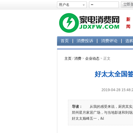
新
闻
首页
消费投诉
消费评论
选
主页
/
消费
>
企业动态
> 正文
好太太全国
2019-04-28 1
导读：
从我的感受来说，厨房其实是个
郑州星月家居广场，与当地影迷和到场观
好太太巅峰五一，&l