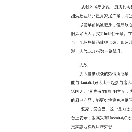
“从我的感受来说，厨房其实是个
姐洪欣在郑州星月家居广场，与
尽管早前风波缠身，但洪欣在Hao
旧风采照人，实力hold住全场
台，全场热情迅速被点燃。随后
潮，人气HOT指数一路飙升。
洪欣
洪欣也被观众的热情所感染，主
能与Haotaitai好太太一起
活的人。“厨房有‘团圆’的意义
的厨电产品，能更好地避免油烟问
“爱家，爱自己。这个是好太太
台上表示，很高兴有Haotait
更实惠地实现厨房梦想。