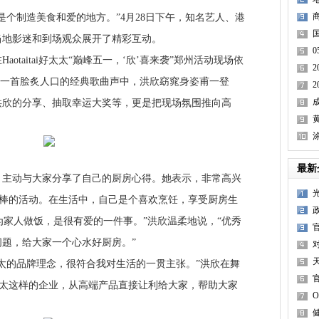
制造美食和爱的地方。”4月28日下午，知名艺人、港
当地影迷和到场观众展开了精彩互动。
taitai好太太“巅峰五一，‘欣’喜来袭”郑州活动现场依
。在一首脍炙人口的经典歌曲声中，洪欣窈窕身姿甫一登
洪欣的分享、抽取幸运大奖等，更是把现场氛围推向高
涂
最新
动与大家分享了自己的厨房心得。她表示，非常高兴
参与这么棒的活动。在生活中，自己是个喜欢烹饪，享受厨房生
，为家人做饭，是很有爱的一件事。”洪欣温柔地说，“优秀
题，给大家一个心水好厨房。”
的品牌理念，很符合我对生活的一贯主张。”洪欣在舞
ai好太太这样的企业，从高端产品直接让利给大家，帮助大家