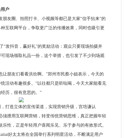
轻用户
朋友圈、拍照打卡、小视频等都已是大家“信手拈来”的
各种互联网平台，争取更广泛的传播效果，同时也吸引更
设置了“发抖音，赢好礼”的奖励活动：观众只要现场拍摄并
即可现场领取礼品一份，这个举措，也引发了不少到场观
让朋友们看看洪欣啊。”郑州市民蔡小姐表示，今天的
统活动有趣很多。“以往都只是听吆喝，今天大家能看见
经历，很有意思的。”
，打造立体的宣传渠道，实现营销升级，宫培谦认
必须擅用互联网营销，转变传统营销思维，真正把握年轻
娱乐性，正是年轻用户喜闻乐见、乐于参与的有效形式。
itai好太太将在全国举行系列明星活动，不断满足用户