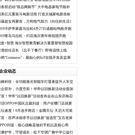
地踏步
商务部启动“双品网购节” 大中电器家电节能补
贴全面助推
国美亿元重装马甸新活馆 打造京城家电新坐标
05届超女再聚首，万和电气助力《向往的生活》
第三季温暖开篇
2019卡萨帝家庭马拉松4月27日成都站鸣枪开跑
2019青岛马拉松：95后海尔青年将组团开跑
成套+智慧 海尔智慧教育解决方案重塑智慧校园
生态升级
黄渤担任店长 《忘不了餐厅》即将温情上线
鸦“Centaurus”：最贴心的IoT在线开发及监测
工具
企业动态
光峰科技：全功能激光智能车灯显著提升人车交
互体
政企双补，力度空前！华帝以旧换新活动全面加
速落
官宣！华帝“以旧换新”活动发布会在山东济南召
开
对话OPPO中国区总裁刘波：用户在哪门店就要
建在哪
天坛速度！9月连开两店！金隅天坛·天启大宅装
饰
官宣：容声冰箱牵手以旧换新“值选官”宝石老舅
OPPO刘波：核心战略是做好手机以及核心周
边，明确
健康护学，守望成长：松下空调广雅中学公益行