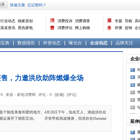
消
服
行业动态
独家原创
消费投诉
消费调查
专题
导购
高
渠道资讯
黑色家电
费
消费评论
网上购物
务
评测
促销
企
白色家电
生活电器
选购宝典
数据报告
家电常识
资讯
曝光台
品牌关注
购宝典
数据报告
外资动态
曝光台
企业动态
品牌关注
企业
签售，力邀洪欣助阵燃爆全场
5:48:24 来源：家电消费网 评论：
0
[收藏]
[评论]
S
制造美食和爱的地方。4月28日下午，知名艺人、港姐洪欣在
众展开了精彩互动。 尽管早前风波缠身，但洪欣在Haotaitai
延伸