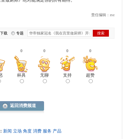
宫里做厨师》绝对能满足你的所有期待。
责任编辑：zsz
下载
专题
0
0
0
0
怒
杯具
无聊
支持
超赞
返回消费频道
：
新闻
立场
角度
消费
服务
产品