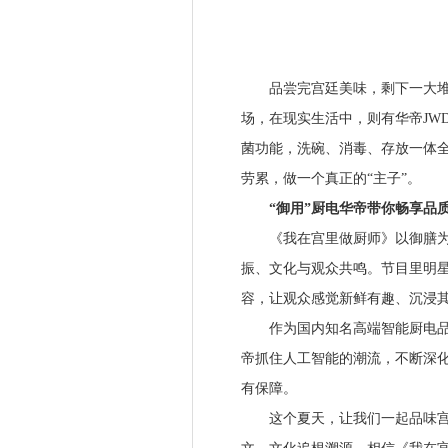
品尝完宫廷美味，剩下一大堆碗
场，在现实生活中，则有华帝JWD
菌功能，洗碗、消毒、存放一体
劳累，做一个真正的“主子”。
“御用”厨电华帝带你畅享品质
《我在宫里做厨师》以御膳为切
振、文化与观众共鸣。节目里明星
容，让观众感觉新鲜有趣、沉浸
作为国内知名高端智能厨电品牌
帝抓住人工智能的潮流，不断深
有保障。
这个夏天，让我们一起品味宫廷