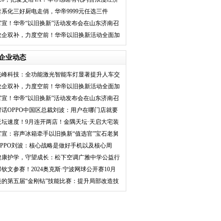
套系化三好厨电走俏，华帝9999元任选三件
官宣！华帝“以旧换新”活动发布会在山东济南召
开
政企双补，力度空前！华帝以旧换新活动全面加
速落地
企业动态
光峰科技：全功能激光智能车灯显著提升人车交
互体
政企双补，力度空前！华帝以旧换新活动全面加
速落
官宣！华帝“以旧换新”活动发布会在山东济南召
开
对话OPPO中国区总裁刘波：用户在哪门店就要
建在哪
天坛速度！9月连开两店！金隅天坛·天启大宅装
饰
官宣：容声冰箱牵手以旧换新“值选官”宝石老舅
OPPO刘波：核心战略是做好手机以及核心周
边，明确
健康护学，守望成长：松下空调广雅中学公益行
郑钦文参赛！2024奥克斯·宁波网球公开赛10月
开赛
美的第五届“金刚钻”技能比赛：提升局部改造技
能