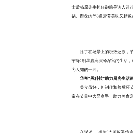
士后杨原先生担任御膳寻访人进
锅、攒盘肉等8道营养美味又精
除了在场景上的极致还原，节目
宁6位明星嘉宾演绎深宫的生活
为人知的一面。
华帝“黑科技”助力厨房生活
美食虽好，但制作和善后环节也
帝在节目中大显身手，助力美食
在现场，“御厨”大师依靠传承