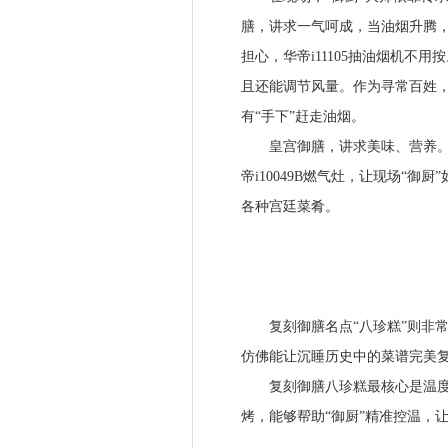
膳，讲求一气呵成，当油烟升腾，
担心，华帝i11105抽油烟机不
且还能调节风量。作为寻常百姓
有“手下”赶走油烟。
皇宫御膳，讲求美味、营养。论
帝i10049B燃气灶，让现场“
各种宫廷菜肴。
复刻御膳名点“八珍糕”则非常
仿佛能让沉睡历史中的菜谱完美
复刻御膳八珍糕最核心是温度和时
烤，能够帮助“御厨”精准控温，