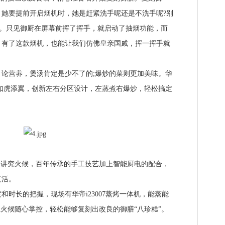
她要提前开启烟机时，她是赶紧洗手呢还是不洗手呢?别
用按。只见御厨在屏幕前挥了挥手，就启动了抽烟功能，而
，有了这款烟机，也能让我们仿佛皇亲国戚，挥一挥手就
营养，煲汤肯定是少不了的;爆炒的菜则更加美味。华
御厨”如虎添翼，创新左右分区设计，左蒸煮右爆炒，轻松搞定
讲究火候，百年传承的手工技艺加上智能厨电的配合，
复活。
长的把握，现场有华帝i23007蒸烤一体机，能蒸能
让火候随心掌控，轻松能够复刻出改良的御膳“八珍糕”。