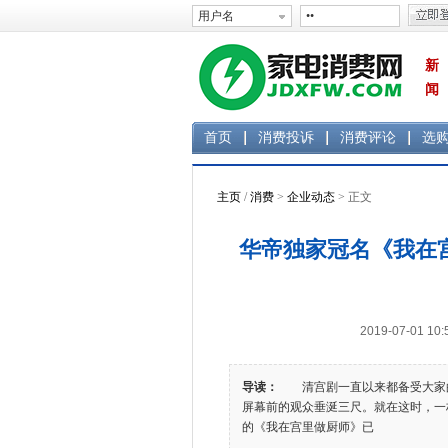
新
闻
首页
消费投诉
消费评论
选
主页
/
消费
>
企业动态
> 正文
华帝独家冠名《我在
2019-07-01 
导读：
清宫剧一直以来都备受大家的
屏幕前的观众垂涎三尺。就在这时，一
的《我在宫里做厨师》已