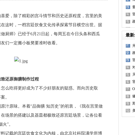
爱，除了精彩的宫斗情节和历史还原程度，宫里的美
就在这时，一档宫廷饮食文化传承探索节目横空出世。据
做厨师》已经于6月21日起，每周五在今日头条和西瓜
最新
朋友们一定搬小板凳要准时收看。
致还原御膳制作过程
么吃得更好成为了不少好朋友的疑惑。而向历史取
答案。
汁原味。本着“品御膳 知历史”的初衷，《我在宫里做
，在场景的搭建以及器皿都极致还原宫廷场景，让各位看
烟火”。
记载的宫廷饮食文化为内核，由北京社科院满学所博