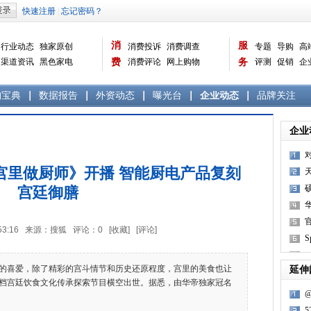
消
服
行业动态
独家原创
消费投诉
消费调查
专题
导购
高
渠道资讯
黑色家电
费
消费评论
网上购物
务
评测
促销
企
白色家电
生活电器
选购宝典
数据报告
家电常识
资讯
曝光台
品牌关注
购宝典
数据报告
外资动态
曝光台
企业动态
品牌关注
企业
宫里做厨师》开播 智能厨电产品复刻
宫廷御膳
10:53:16 来源：搜狐 评论：
0
[收藏]
[评论]
S
喜爱，除了精彩的宫斗情节和历史还原程度，宫里的美食也让
延伸
档宫廷饮食文化传承探索节目横空出世。据悉，由华帝独家冠名