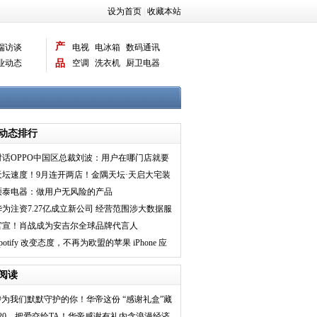
设为首页
|
收藏本站
产
端访谈
电视
电冰箱
数码通讯
业动态
品
空调
洗衣机
厨卫电器
智能新品
电脑相机
动态排行
对话OPPO中国区总裁刘波：用户在哪门店就要
建在哪，AI将拉升
天坛速度！9月连开两店！金隅天坛·天启大宅装
饰无锡旗舰店
硕泰电器：做用户无风险的产品
华为注资7.27亿成立新公司 经营范围涉大数据服
务、软件开发
官宣！肖战成为安吉尔全球品牌代言人
potify 改变态度，不再为欧盟的苹果 iPhone 应
用提供内购
阅读
@为我们默默守护的你！华帝这份 “感谢礼盒”藏
着满满的敬意
520，把爱交给TA！华帝感谢有礼内含浪漫经济