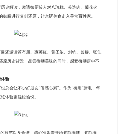
行历史解读，邀请御厨传人对八珍糕、苏造肉、菊花火
致的御膳进行复刻还原，让宫廷美食走入寻常百姓家。
还邀请苏有朋、惠英红、黄圣依、刘钧、曾黎、张佳
，还原历史背景，品尝御膳美味的同时，感受御膳房中不
新体验
总会让不少好朋友“倍感心累”。作为“御用”厨电，华
烹饪体验更轻松愉悦。
的技艺以及食谱，精心准备着开始复刻御膳。复刻御