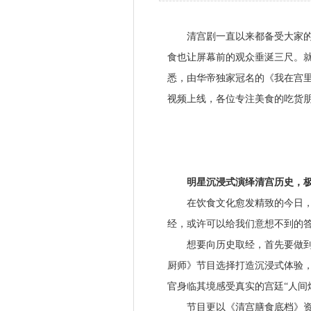
清宫剧一直以来都备受大家的喜
食也让屏幕前的观众垂涎三尺。
悉，由华帝独家冠名的《我在宫里
视频上线，各位专注美食的吃货
明星沉浸式演绎清宫历史，极
在饮食文化愈发精致的今日，怎
经，或许可以给我们意想不到的
想要向历史取经，首先要做到原
厨师》节目选择打造沉浸式体验
官身临其境感受真实的宫廷“人间
节目更以《清宫膳食底档》资料