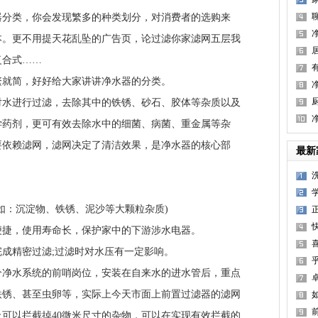
类，你会发现繁多的种类划分，对消费者的选购来
本。更不用提天花乱坠的广告页，论过滤你家滤网五层我
复合式……
就简，好好给大家讲讲净水器的分类。
进行过滤，去除其中的铁锈、砂石、胶体等杂质以及
学药剂，更可有效去除水中的细菌、病菌、重金属等杂
要依赖滤网，滤网决定了清洁效果，是净水器的核心部
最新
：沉淀物、铁锈、泥沙等大颗粒杂质)
捷，使用寿命长，保护家中的下游涉水电器。
精密过滤;过滤时对水压有一定影响。
水系统的前哨岗位，安装在自来水的进水管后，重点
铁锈、甚至虫卵等，实际上今天市面上前置过滤器的滤网
可以拦截掉40微米尺寸的杂物，可以在实现有效拦截的