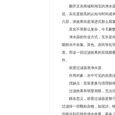
翻开京东商城和淘宝的净水器分
说，实在是较高的认知与时间成
六层，讲效果你是渐进式那么我
其实不用那么复杂，今天删繁
净水器的作业方式，无非是对水
吸附水中余氯、异色、农药等化
质。而这一切过滤效果的实现都
件。
前置过滤器类净水器
作用对象：水中可见的杂质(如
优缺点：安装更换与清理较便
过滤效果有明显局限，无法完成
顾名思义，前置过滤器是整个净
过滤掉一些颗粒杂物，如泥沙、
也能达到不错的净水效果，基本上