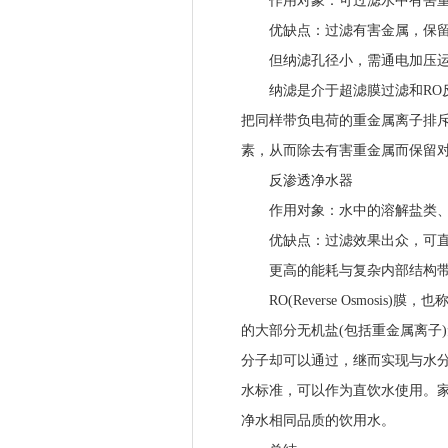
作用对象：可过滤水中有害重
优缺点：过滤有害金属，保留
但纳滤孔径小，需通电加压运
纳滤是介于超滤膜过滤和RO反
把同样带负电荷的重金属离子排
素，从而除去有害重金属而保留
反渗透净水器
作用对象：水中的溶解盐类、
优缺点：过滤效果出众，可直
更高的能耗与复杂内部结构带
RO(Reverse Osmosis)
的大部分无机盐(包括重金属离子
分子却可以通过，继而实现与水
水标准，可以作为直饮水使用。
净水相同品质的饮用水。