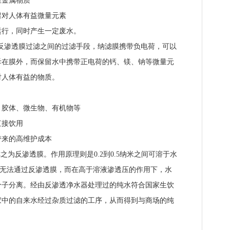
金属物质
对人体有益微量元素
行，同时产生一定废水。
渗透膜过滤之间的过滤手段，纳滤膜携带负电荷，可以
斥在膜外，而保留水中携带正电荷的钙、镁、钠等微量元
对人体有益的物质。
胶体、微生物、有机物等
接饮用
来的高维护成本
膜，也称之为反渗透膜。作用原理则是0.2到0.5纳米之间可溶于水
)无法通过反渗透膜，而在高于溶液渗透压的作用下，水
分子分离。经由反渗透净水器处理过的纯水符合国家生饮
家中的自来水经过杂质过滤的工序，从而得到与商场的纯