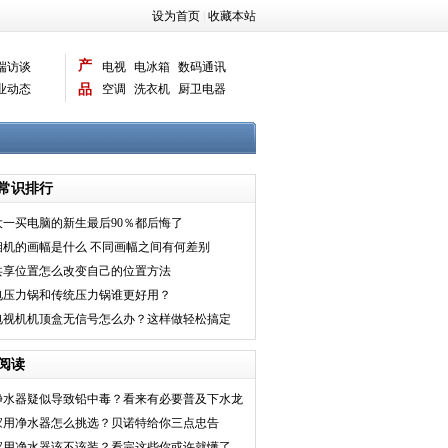
设为首页
|
收藏本站
产
端访谈
电视
电冰箱
数码通讯
业动态
品
空调
洗衣机
厨卫电器
智能新品
电脑相机
常识排行
大一买电脑的新生最后90％都后悔了
相机的画幅是什么 不同画幅之间有何差别
共享位置怎么改变自己的位置方法
电压力锅和传统压力锅谁更好用？
电视机机顶盒无信号怎么办？这样做轻松搞定
阅读
净水器疑似导致铅中毒？看来有必要普及下水龙
头的知识了
家用净水器怎么挑选？贝诺特给你三点忠告
家用净水器该不该装？看完这些你或许就懂了