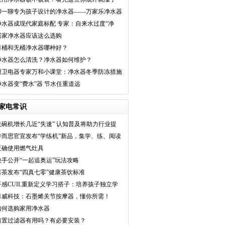
聊一聊专为孩子设计的净水器——万家乐净水器
净水器成现代家庭标配 专家：自来水过度“净
化”对宝宝成长
居家净水器应该这么选购
有桶和无桶净水器哪种好？
净水器怎么清洗？净水器如何维护？
厨卫电器专家万和小课堂：净水器冬季防冻措施
你都学会了吗？
净水器变“费水”器 节水任重道远
家电常识
洗碗机增长几近“失速” 认知普及将助力行业提
速
学而思官宣发布“学练机”新品，集学、练、阅读
于
正确使用燃气灶具
快手公开“一起追奥运”玩法攻略
喜茶发布“四真七零”健康茶饮标准
乎感CUIL重新定义学习搭子：培养孩子独立学
习新利
卓威科技：石墨烯关节按摩器，懂你所需！
如何选购家用净水器
前置过滤器有用吗？有必要安装？