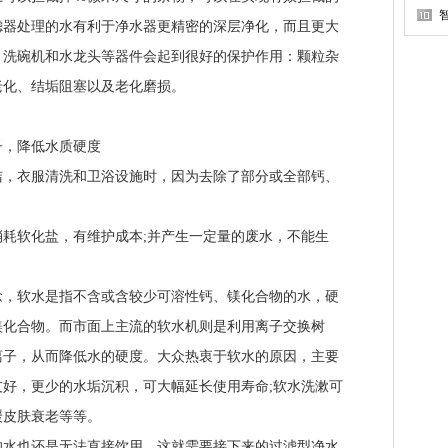
滤器处理的水有利于净水器更精密的深层净化，而且更大
、洗碗机和水龙头等器件会起到很好的保护作用：颗粒杂
老化、结垢阻塞以及老化磨损。
，降低水质硬度
衣服清洗和卫浴设施时，因为去除了部分或全部钙、
软化盐，有维护成本;并产生一定量的废水，不能生
软水是指不含或含较少可溶性钙、镁化合物的水，硬
镁化合物。而市面上主流的软水机则是利用离子交换树
离子，从而降低水的硬度。大众热衷于软水的原因，主要
好，更少的水垢沉积，可大幅延长使用寿命;软水洗漱可
缓皮肤衰老等等。
也还是无法直接饮用，这就需要接下来的过滤型净水