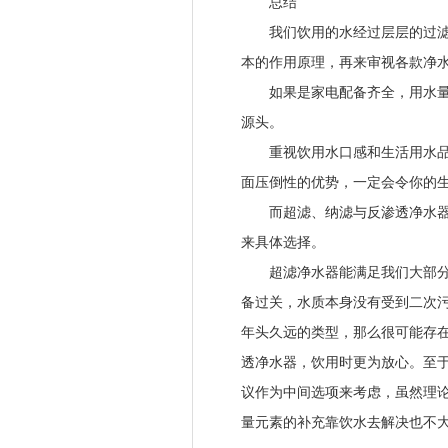
总结
我们饮用的水经过层层的过滤，
本的作用原理，再来审视各款净
如果是家电配备齐全，用水量大
源头。
重视饮用水口感和生活用水品质
面压倒性的优势，一定会令你的
而超滤、纳滤与反渗透净水器，
来具体选择。
超滤净水器能满足我们大部分的
备过关，水质本身没有受到二次
年头久远的类型，那么很可能存在
透净水器，饮用时更为放心。至
议作为中间选项来考虑，虽然理
量元素的补充靠饮水去解决也不