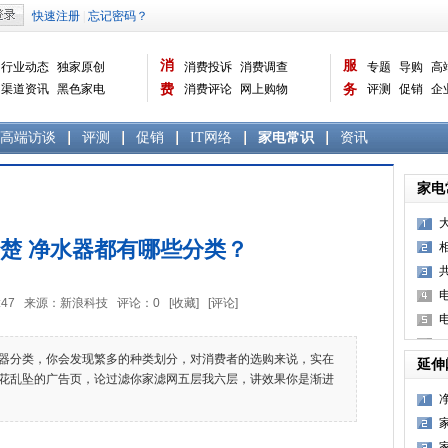
消
服
行业动态
独家原创
消费投诉
消费调查
专题
导购
高
渠道资讯
黑色家电
费
消费评论
网上购物
务
评测
促销
企
白色家电
生活电器
选购宝典
数据报告
家电常识
资讯
曝光台
品牌关注
高端访谈
评测
促销
IT网络
家电常识
资讯
家电
楚 净水器都有哪些分类？
8:10:47 来源：新浪科技 评论：
0
[收藏]
[评论]
分类，你会发现繁多的种类划分，对消费者的选购来说，实在
延伸
花乱坠的广告页，论过滤你家滤网五层我六层，讲效果你是渐进