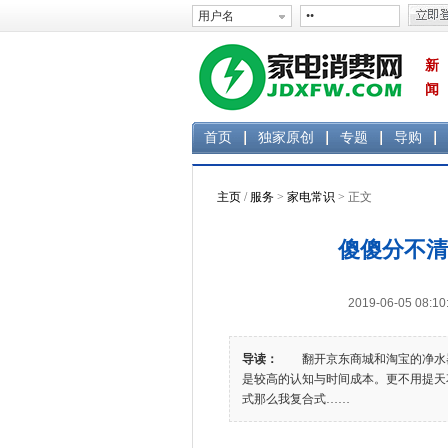
新
闻
首页
独家原创
专题
导购
主页
/
服务
>
家电常识
> 正文
傻傻分不清
2019-06-05 0
导读：
翻开京东商城和淘宝的净水器
是较高的认知与时间成本。更不用提天
式那么我复合式……