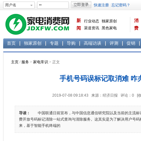
新
消
行业动态
独家原创
闻
渠道资讯
黑色家电
费
白色家电
生活电器
首页
独家原创
专题
导购
高端访谈
评测
促销
主页
/
服务
>
家电常识
> 正文
手机号码误标记取消难 咋
2019-07-08 09:18:43 来源：经济日报 评论：
0
[
导读：
中国联通日前宣布，与中国信息通信研究院以及当前的主流标
费开放号码标记清除一站式查询与清除服务。这其实是为了解决用户号
来，基于智能手机终端的