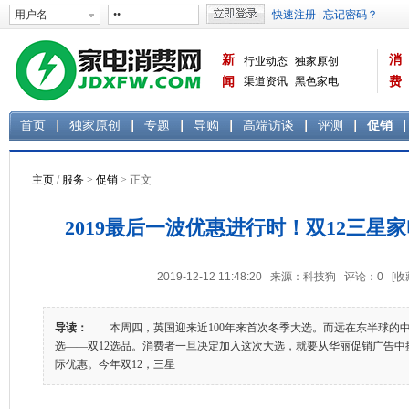
新
消
行业动态
独家原创
闻
渠道资讯
黑色家电
费
白色家电
生活电器
首页
独家原创
专题
导购
高端访谈
评测
促销
主页
/
服务
>
促销
> 正文
2019最后一波优惠进行时！双12三星
2019-12-12 11:48:20 来源：科技狗 评论：
0
[收
导读：
本周四，英国迎来近100年来首次冬季大选。而远在东半球的
选——双12选品。消费者一旦决定加入这次大选，就要从华丽促销广告中
际优惠。今年双12，三星