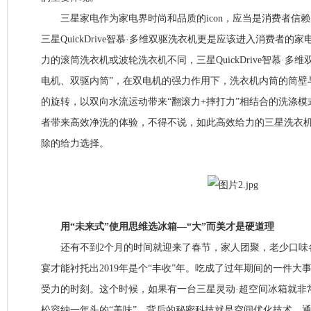
三星家电作为家电界时尚和品质的icon，应当是消费者信赖
三星QuickDrive智慕·多维双驱洗衣机更是应该进入消费者的
力的滚筒洗衣机或波轮洗衣机不同，三星QuickDrive智慕·多
电机、双驱内筒”，在双电机的强力作用下，洗衣机内筒的筒壁
的旋转，以双向水流运动带来“翻滚力+摔打力”相结合的洗涤模
者带来高效净洗的体验，不得不说，如此高效给力的三星洗衣
除的给力选择。
用“未来式”使用思维选冰箱—“大”而美才是硬道理
还有不到2个月的时间就迎来了春节，家人团聚，老少口味
宴才能衬托出2019年是个“丰收”年。吃成了过年期间的一件大
受力的时刻。这个时候，如果有一台三星灵动·超空间冰箱就非
松容纳一年头的“美味”，背后的秘密科技就是空间优化技术，