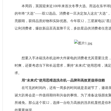
本周四，英国迎来近100年来首次冬季大选。而远在东半球
的年终“大选”——双12选品。消费者一旦决定加入这次“大选”
亮眼睛，获得品质好物和实际优惠。今年双12，三星家电以“星
让利消费者，爆款新品至高直降千元，多款星品供消费者任意
想要入手冰箱洗衣机这种大件家电的消费者尤其需要注意，
时爽，还要考虑当下和长远需求，秉持“未来式”使用思维，满
求。
用“未来式”使用思维选洗衣机—品牌和高效更值得信赖
在可见的时间内，还有一周多的时间就是圣诞节了，邀请亲
诞大趴将会是一件值得期待和兴奋的事情。为了准备这场朋友
所难免。那么这个双12，选择一台给力高效的洗衣机显然是你利
的重要体现。