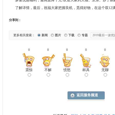
多重优惠福利，最高直降千元!欢迎大家到天猫、京东、苏宁易
了解详情，最后，祝福大家把握良机，觅得好物，在这个双12满
分享到：
更多相关搜索：
新闻
图片
下载
专题
0
0
0
0
0
震惊
不解
愤怒
杯具
无聊
返回服务频道