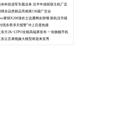
极米科技进军车载业务 仅半年就斩获主机厂定
点
创维全品类新品亮相第136届广交会
vivo黄韬X200涨价之说遭网友群嘲 新机没升级
多少
“刘强东章泽天报警”冲上百度热搜
京东方2K+LTPO全能高端屏发布 一加旗舰手机
使用
京东云言犀视频大模型将迎来首秀