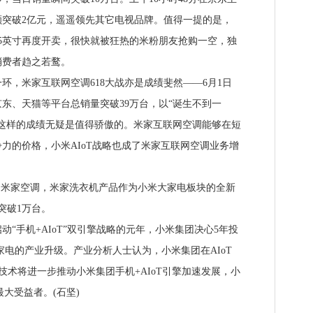
额突破2亿元，遥遥领先其它电视品牌。值得一提的是，
5英寸再度开卖，很快就被狂热的米粉朋友抢购一空，独
消费者趋之若鹜。
，米家互联网空调618大战亦是成绩斐然——6月1日
京东、天猫等平台总销量突破39万台，以“诞生不到一
这样的成绩无疑是值得骄傲的。米家互联网空调能够在短
力的价格，小米AIoT战略也成了米家互联网空调业务增
米家空调，米家洗衣机产品作为小米大家电板块的全新
突破1万台。
“手机+AIoT”双引擎战略的元年，小米集团决心5年投
推动传统家电的产业升级。产业分析人士认为，小米集团在AIoT
G技术将进一步推动小米集团手机+AIoT引擎加速发展，小
大受益者。(石坚)