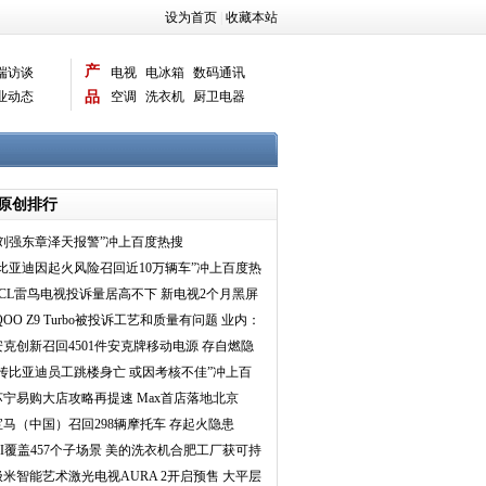
设为首页
|
收藏本站
产
端访谈
电视
电冰箱
数码通讯
业动态
品
空调
洗衣机
厨卫电器
智能新品
电脑相机
原创排行
“刘强东章泽天报警”冲上百度热搜
“比亚迪因起火风险召回近10万辆车”冲上百度热
搜
TCL雷鸟电视投诉量居高不下 新电视2个月黑屏
问题频现
QOO Z9 Turbo被投诉工艺和质量有问题 业内：
慎买子品
安克创新召回4501件安克牌移动电源 存自燃隐
患
“传比亚迪员工跳楼身亡 或因考核不佳”冲上百
度热搜
苏宁易购大店攻略再提速 Max首店落地北京
宝马（中国）召回298辆摩托车 存起火隐患
AI覆盖457个子场景 美的洗衣机合肥工厂获可持
续灯塔工厂
极米智能艺术激光电视AURA 2开启预售 大平层