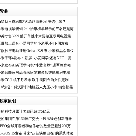
首选电视
阅读
为啥我只选360防火墙路由器5S 没选小米？
小米电视最畅销？中怡康榜单显示前三名还是海
信电视
70英寸售3999 酷开单挑小米要做互联网电视第
一品牌
彩屏加上语音小爱同学的小米手环4下周发布
首款触屏电动牙刷Oclean X发布 小米有品众筹仅
49元
小米手环4发布：彩屏+小爱同学 还有NFC、复
仇者联盟版
小米发布AI英语学习机“小爱老师” 进军教育领
域
小米智能家居品牌米家发布多款智能厨房电器
小米CC手机下月发布 联手美图专为女性定制
618战报：科沃斯扫地机器人力压小米 销售额霸
占前两位
独家原创
美的科技月累计奖励已超过5亿元
美的集团在第136届广交会上展示绿色创新电器
OPPO全球开发者和创作者的数量已超过200万
olorOS 15发布 带来“超轻快更自在”的系统体验