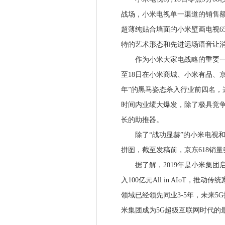
战场，小米电视单一渠道的销售
超薄纯贴合墙面的小米壁画电视6
特的艺术形态和先进远场语音让
作为小米大家电战略的重要一环
至18日在小米商城、小米有品、
年”的黑马姿态杀入行业前四名，
时间内业绩大爆发，除了极具竞争
长的助推器。
除了“战功显赫”的小米电视和
拼图，截至发稿前，京东618销量
据了解，2019年是小米集团启动
入100亿元All in AIoT，
领域已经领先同业3-5年，未来5
米集团成为5G超级互联网时代的最