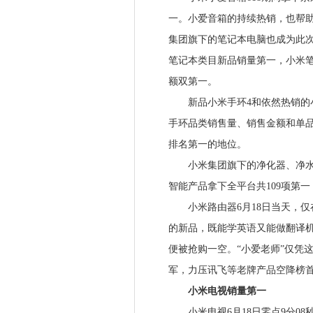
一。小爱音箱的持续热销，也帮助
集团旗下的笔记本电脑也成为此次61
笔记本类目新品销量第一，小米笔
额双第一。
新品小米手环4和依然热销的小
手环品类销售量、销售金额和单
排名第一的地位。
小米集团旗下的净化器、净水器
智能产品拿下全平台共109项第一
小米路由器6月18日当天，仅
的新品，既能学英语又能做翻译机的
便被抢购一空。“小爱老师”仅凭这
军，力压讯飞等老牌产品空降榜
小米电视销量第一
小米电视6月18日零点9分08秒