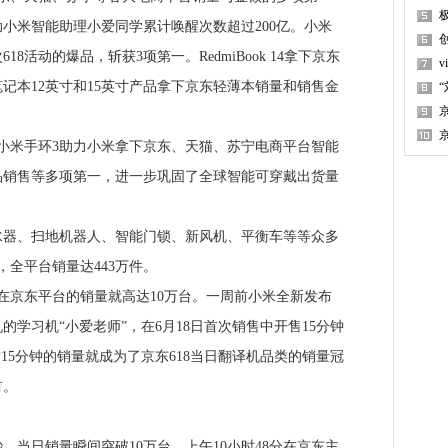
小米智能助理小爱同学累计唤醒次数超过200亿。小米
8活动的爆品，斩获3项第一。RedmiBook 14拿下京东
记本12英寸和15英寸产品拿下京东轻薄本销量和销售金
米手环3助力小米拿下京东、天猫、苏宁电商平台智能
品销售等多项第一，进一步巩固了全球智能可穿戴出货量
、扫地机器人、智能门锁、新风机、平衡车等等众多
，全平台销量达443万件。
在京东平台的销量就高达10万台。一周前小米全新发布
学习机“小爱老师”，在6月18日首次销售中开售15分钟
15分钟的销量就成为了京东618当日翻译机品类的销量冠
首。
，当日销量瞬间突破10万台。上午10小时48分在京东主