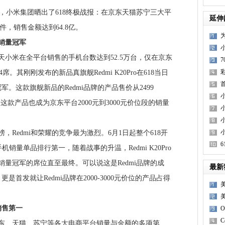
，小米集团晒出了618终极战报：在京东天猫苏宁三大平
延伸
万件，销售金额达到64.8亿。
品销量冠军
小米在全平台销售的手机台数达到52.5万台，仅在京东
席。其刚刚发布的新品真旗舰Redmi K20Pro在618当日
。这款旗舰新品的Redmi品牌的产品售价从2499
2
当天这款产品也成为京东平台2000元到3000元价位段的销量
Redmi和荣耀的竞争最为激烈。6月1日起整个618开
东手机销量单品排行第一，随着战事的升温，Redmi K20Pro
销量冠军的席位直至最终。可以说这是Redmi品牌的成
最新
首发就让Redmi品牌在2000-3000元价位的产品占得
售第一
C
东、天猫、苏宁等各大电商平台销量与金额的多项第