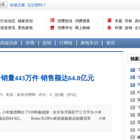
消
服
行业动态
独家原创
消费投诉
消费调查
专题
导购
高
渠道资讯
黑色家电
费
消费评论
网上购物
务
评测
促销
企
白色家电
生活电器
选购宝典
数据报告
家电常识
资讯
曝光台
品牌关注
高端访谈
评测
促销
IT网络
家电常识
资讯
独家
销量443万件 销售额达64.8亿元
i
2:00:25 来源：家电消费网 评论：
0
[收藏]
[评论]
，小米集团晒出了618终极战报：在京东天猫苏宁三大平台小米
额达到64 8亿。 Redmi K20Pro斩获旗舰新品销量冠军 小米