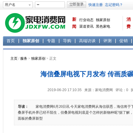
新
消
行业动态
独家原创
闻
渠道资讯
黑色家电
费
白色家电
生活电器
首页
独家原创
专题
导购
高端访谈
评测
促销
主页
/
服务
>
独家原创
> 正文
海信叠屏电视下月发布 传画质碾
2019-06-20 17:10:35 来源：家电消费网 评论：
0
导读：
家电消费网6月20日讯 今天家电消费网从海信获悉，海信将
叠屏手机外界已经不陌生，但叠屏电视到底是个怎样的新物种呢?据了解
面板的叠屏新型