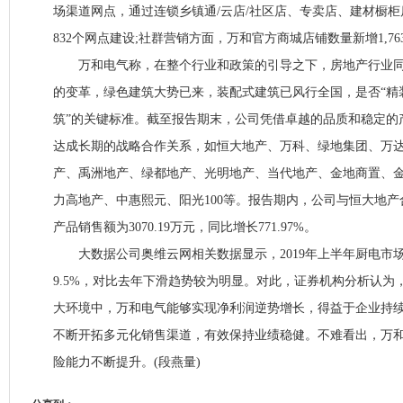
场渠道网点，通过连锁乡镇通/云店/社区店、专卖店、建材橱
832个网点建设;社群营销方面，万和官方商城店铺数量新增1,763
万和电气称，在整个行业和政策的引导之下，房地产行业同
的变革，绿色建筑大势已来，装配式建筑已风行全国，是否“精
筑”的关键标准。截至报告期末，公司凭借卓越的品质和稳定的
达成长期的战略合作关系，如恒大地产、万科、绿地集团、万
产、禹洲地产、绿都地产、光明地产、当代地产、金地商置、
力高地产、中惠熙元、阳光100等。报告期内，公司与恒大地
产品销售额为3070.19万元，同比增长771.97%。
大数据公司奥维云网相关数据显示，2019年上半年厨电市
9.5%，对比去年下滑趋势较为明显。对此，证券机构分析认为
大环境中，万和电气能够实现净利润逆势增长，得益于企业持
不断开拓多元化销售渠道，有效保持业绩稳健。不难看出，万
险能力不断提升。(段燕量)