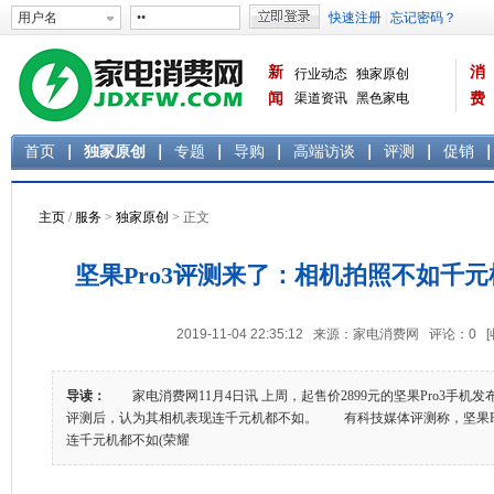
新
消
行业动态
独家原创
闻
渠道资讯
黑色家电
费
白色家电
生活电器
首页
独家原创
专题
导购
高端访谈
评测
促销
主页
/
服务
>
独家原创
> 正文
坚果Pro3评测来了：相机拍照不如千元
2019-11-04 22:35:12 来源：家电消费网 评论：
0
导读：
家电消费网11月4日讯 上周，起售价2899元的坚果Pro3手机
评测后，认为其相机表现连千元机都不如。 有科技媒体评测称，坚果Pr
连千元机都不如(荣耀