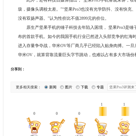
此外，还有科技自媒体指出，“坚果Pro3手机客观来讲，在
圾，摄像头调校太差。”“坚果Pro3也没有光学防抖、没有快充
没有双扬声器。”认为性价比不值2899元的价位。
原生产坚果手机的锤子科技去年陷入困境， 坚果Pro3是锤
布的首款手机。如今的我国手机行业已然进入头部竞争的红海
进入存量争夺战，华米OV等厂商几乎已经陷入贴身肉搏。一旦
华米OV，就算背靠流量巨头字节跳动，也难以占有多大市场份额
分享到：
更多相关搜索：
新闻
图片
下载
专题
1
1
0
0
0