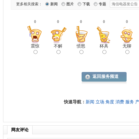
更多相关搜索：
新闻
图片
下载
专题
0
0
0
0
0
震惊
不解
愤怒
杯具
无聊
返回服务频道
快速导航：
新闻
立场
角度
消费
服务
网友评论