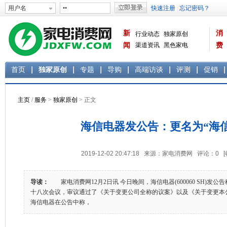
新
消
行业动态
独家原创
闻
渠道资讯
黑色家电
费
白色家电
生活电器
首页
独家原创
专题
导购
高端访谈
评测
促销
主页
/
服务
>
独家原创
> 正文
海信电器发公告：更名为“海
2019-12-02 20:47:18 来源：家电消费网 评论：
0
导读：
家电消费网12月2日讯 今日晚间，海信电器(600060 SH)发
十八次会议，审议通过了《关于变更公司全称的议案》以及《关于变
海信电器在公告中称，