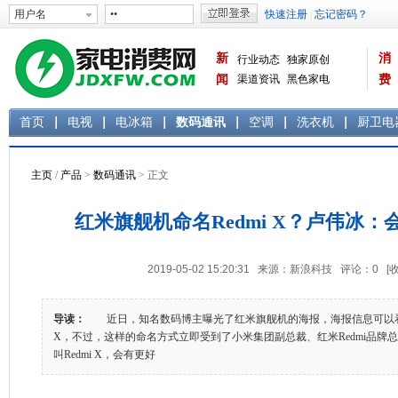
新
消
行业动态
独家原创
闻
渠道资讯
黑色家电
费
白色家电
生活电器
首页
电视
电冰箱
数码通讯
空调
洗衣机
厨卫电
主页
/
产品
>
数码通讯
> 正文
红米旗舰机命名Redmi X？卢伟冰
2019-05-02 15:20:31 来源：新浪科技 评论：
0
[
导读：
近日，知名数码博主曝光了红米旗舰机的海报，海报信息可以看出
X，不过，这样的命名方式立即受到了小米集团副总裁、红米Redmi品牌
叫Redmi X，会有更好