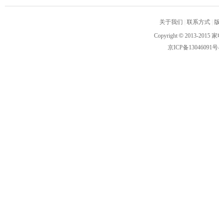
关于我们
|
联系方式
|
Copyright
©
2013-2015 家
京ICP备13046091号