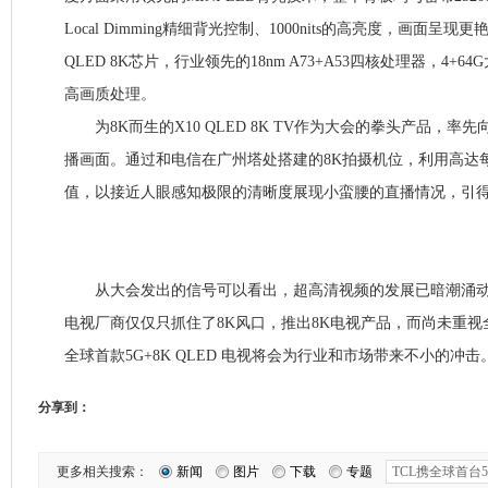
Local Dimming精细背光控制、1000nits的高亮度，画面呈
QLED 8K芯片，行业领先的18nm A73+A53四核处理器，4+
高画质处理。
为8K而生的X10 QLED 8K TV作为大会的拳头产品，率
播画面。通过和电信在广州塔处搭建的8K拍摄机位，利用高达每秒
值，以接近人眼感知极限的清晰度展现小蛮腰的直播情况，引
从大会发出的信号可以看出，超高清视频的发展已暗潮涌动
电视厂商仅仅只抓住了8K风口，推出8K电视产品，而尚未重视全
全球首款5G+8K QLED 电视将会为行业和市场带来不小的冲击
分享到：
更多相关搜索：
新闻
图片
下载
专题