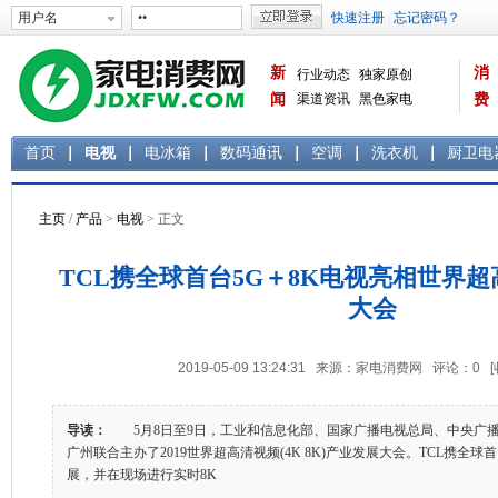
新
消
行业动态
独家原创
闻
渠道资讯
黑色家电
费
白色家电
生活电器
首页
电视
电冰箱
数码通讯
空调
洗衣机
厨卫电
主页
/
产品
>
电视
> 正文
TCL携全球首台5G＋8K电视亮相世界
大会
2019-05-09 13:24:31 来源：家电消费网 评论：
0
导读：
5月8日至9日，工业和信息化部、国家广播电视总局、中央广
广州联合主办了2019世界超高清视频(4K 8K)产业发展大会。TCL携全球首台
展，并在现场进行实时8K