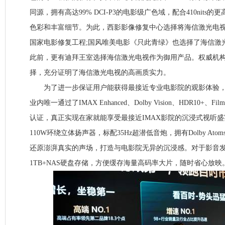
同源，拥有高达99% DCI-P3的电影级广色域，配合410nits
色彩和丰富细节。为此，西影影像修复中心选择将海信激光电
国家电影修复工程;国风唯美电影《只此青绿》也选择了海信激
此前，更有迪拜王室选择海信激光电视作为御用产品。权威机构
择，充分证明了海信激光电视的高画质实力。
为了进一步保证用户能获得最接近专业电影院的观影体验，海
业内唯一通过了IMAX Enhanced、Dolby Vision、HDR10+、Fi
认证，真正实现在家就能享受最接近IMAX影院的沉浸式视听
110W环绕立体扬声器，标配35Hz超潜低音炮，拥有Dolby Ato
还原澎湃真实的声场，打造与电影院无异的沉浸感。对于影音发
1TB+NAS硬盘存储，方便缓存海量高码率大片，随时省心放映