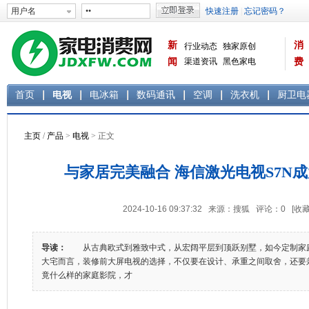
新
消
行业动态
独家原创
闻
渠道资讯
黑色家电
费
白色家电
生活电器
首页
电视
电冰箱
数码通讯
空调
洗衣机
厨卫电
主页
/
产品
>
电视
> 正文
与家居完美融合 海信激光电视S7N
2024-10-16 09:37:32 来源：搜狐 评论：
0
[收藏
导读：
从古典欧式到雅致中式，从宏阔平层到顶跃别墅，如今定制家
大宅而言，装修前大屏电视的选择，不仅要在设计、承重之间取舍，还要
竟什么样的家庭影院，才