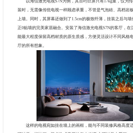
以海信激光电视S7N为例，其百吋巨屏只有17kg重，仅为传
装时，无需像传统电视一样顾虑承重，不管是气泡砖、高档岩
上墙。同时，其屏幕还做到了1.5cm的极致纤薄，挂装之后与
正0贴墙的完美家居融合。安装了海信激光电视S7N的客厅，
能最大程度保留高档材质的原生质感，方便灵活设计不同风格
厅的所有想象。
这样的电视宛如挂在墙上的画框，能与不同装修风格高度适配