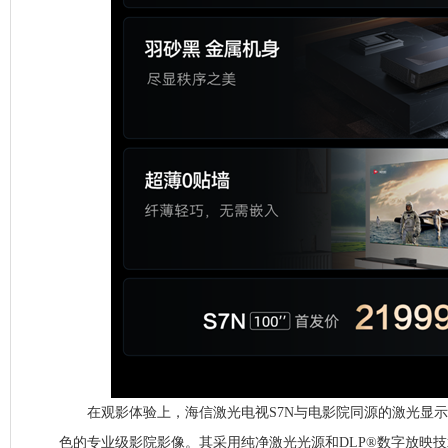
在观影体验上，海信激光电视S7N与电影院同源的激光显示
色的专业级影院影像。其采用纯净激光光源和DLP®数字放映技