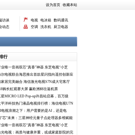
设为首页
|
收藏本站
产
端访谈
电视
电冰箱
数码通讯
业动态
品
空调
洗衣机
厨卫电器
智能新品
电脑相机
排行
行业唯一音画双芯“真香”神器 东芝电视“小芝
士”炸裂视听
海尔电视联合海思推出首款星闪指向遥控创新应
用
与家居完美融合 海信激光电视S7N成大宅客厅
首选
618购长虹观赛大屏 赢欧洲杯往返机票
星MICRO LED Pop-up许昌站启幕，百万级
ICRO LED首展中原
太平洋科技热门液晶电视排行榜：海信电视U7N
登顶第一
AI电视浪潮之下：用户需要的是AI，还是电
视？
创“芯”未来：三星神经元量子点处理器多维赋能
eo QLED
行业唯一音画双芯“真香”神器 东芝电视“小芝
士”炸裂视听
激光电视：画质与健康并重，或成家庭影院的完