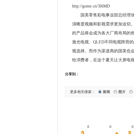
http://gome.cn/3l6MD
国美零售彩电事业部总经理张涛
清晰度视频和影视需求更加迫切。
的产品将会成为各大厂商布局的焦
激光电视、QLED不同电视阵营
视选择。而作为渠道商的国美也
给消费者，在这个夏天让大屏电视
分享到：
更多相关搜索：
新闻
图片
0
0
0