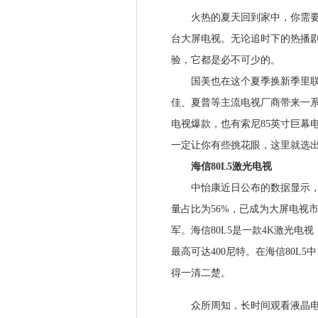
火热的夏天回到家中，你需要的
台大屏电视。无论追时下的热播
验，它都是必不可少的。
国美也在这个夏季换新季里联合
佳、夏普等主流电视厂商带来一
电视爆款，也有索尼85英寸巨幕
一定让你有些挑花眼，这里就选
海信80L5激光电视
中怡康近日公布的数据显示，20
量占比为56%，已成为大屏电视
军。海信80L5是一款4K激光电
最高可达400尼特。在海信80L
得一清二楚。
众所周知，长时间观看液晶电视