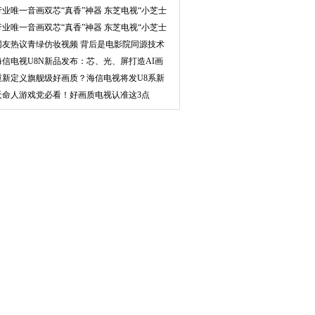
视？
行业唯一音画双芯“真香”神器 东芝电视“小芝士
行业唯一音画双芯“真香”神器 东芝电视“小芝士
网友热议青绿仿妆视频 背后是电影院同源技术
海信
海信电视U8N新品发布：芯、光、屏打造AI画
质专家
重新定义旗舰级好画质？海信电视将发U8系新
品“有
天命人游戏党必看！好画质电视认准这3点