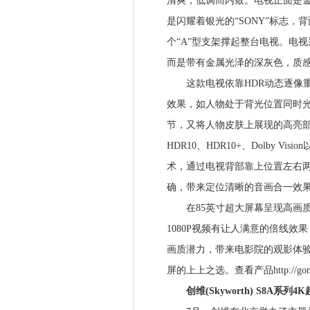
清爽，低调而内敛。电视正面是金属
是闪耀着银光的“SONY”标志
个“A”型支架撑起整台电视。电
而是带有金属光泽的深灰色，质
这款电视依靠HDR动态逐像重塑
效果，如人物处于背光位置同时光
节，又将人物皮肤上展现的高亮部
HDR10、HDR10+、Dolby 
术，通过电视背部靠上位置左右
确，带来定位清晰的音画合一效
在85英寸超大屏幕呈现高画质并
1080P视频有让人满意的倍线效果
画质潜力，带来电影院的观影体验。可
屏的上上之选。查看产品http://gome.
创维(Skyworth) S8A系列4