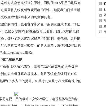
这种方式会使光线直射眼睛。而海信80L5采用的是激光
经过屏幕将光线反射到观看者的眼中，如同我们日常生活
了光线直射对眼睛带来的刺激和伤害。
健康的同时，也给客厅带来更有趣的沉浸式体验。海信
况下，也仅仅需要3米的视距就可以观看。如此大屏的电视
体验，弥补了超大屏对家庭户型的限制。更饱和、更鲜艳
配合超真实音效和80英寸的超大屏幕，海信80L5能给我
//gome.cn/3l6Kq
K HDR智能电视
R电视X8500G系列，是索尼X8500F系列的大升级产
年全新的多声道屏幕声场技术，并且系统也升级到了安卓
性能得到了多方位的提升。85英寸的大尺寸在大屏电视中的
索尼电视一贯的极简主义设计理念，电视整体造型简洁、