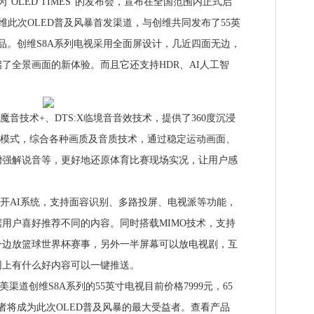
LED TIMES”的发布会，宣布在全国范围内正式启
创维此次OLED普及风暴首发渠道，与创维共同发布了55英
视新品。创维S8A系列电视采用全面屏设计，几近四面无边，
了全景画面的新体验。而且它还支持HDR、AI人工智
技术+、DTS:X临境音音效技术，提供了360度沉浸
育模式，综合各种画质及音质技术，通过稳定运动画面、
增强解说音等，更好地还原体育比赛现场实况，让用户感
开AI系统，支持面容识别、多路投屏、电视派等功能，
用户喜好推荐不同的内容。同时搭载MIMO技术，支持
一边放篮球世界杯赛事，另外一半屏幕可以放电视剧，互
网上有什么好内容可以一键推送。
道创维S8A系列的55英寸电视目前价格7999元，65
费者将成为此次OLED普及风暴的最大受益者。查看产品