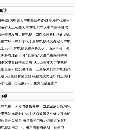
美选择？
阅读
国美628内购惠大屏电视底价促销 沉浸在优惠里
无法自拔
选长虹人工智能大屏电视 尽在大中电器全城沸
腾抢家电
酷开即将发布大屏电视，或以高性价比全面迎战
小米
电视市场正在起变化！激光电视持续占据大屏电
视畅销榜首
TCL 75+大屏电视免费体验30天，满意再买，强
势带动大屏普及
欧洲杯看球正当时 “真快乐”大屏电视限时特惠
国潮家电县镇持续走热 TCL85英寸大屏电视销
售同比增长293%
星影巨幕引领沉浸体验：三星多系列大屏电视亮
AWE 2024
乐融Letv集结超级英雄 揭秘凭实力宠粉的正确打
开方式
小米电视PK乐融Letv ，究竟谁是赢家？
电视
激光电视：画质与健康并重，或成家庭影院的完
美选
买电视到底是买什么？这点如果选不好，其余的
全都
与家居完美融合 海信激光电视S7N成大宅客厅
首选
AI电视浪潮之下：用户需要的是AI，还是电