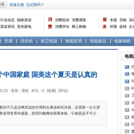
消
服
行业动态
独家原创
消费投诉
消费调查
专题
导购
高
渠道资讯
黑色家电
费
消费评论
网上购物
务
评测
促销
企
白色家电
生活电器
选购宝典
数据报告
家电常识
资讯
曝光台
品牌关注
空调
洗衣机
厨卫电器
智能应用
智能新品
电脑相机
电视
个中国家庭 国美这个夏天是认真的
16:31:32 来源：搜狐 评论：
0
[收藏]
[评论]
三
M
的不只是凉爽四溢的空调和去暑保鲜的冰箱，还需要一台大屏
看篮球世界杯盛宴，想得到畅爽的观看体验，它都是必不可少
N