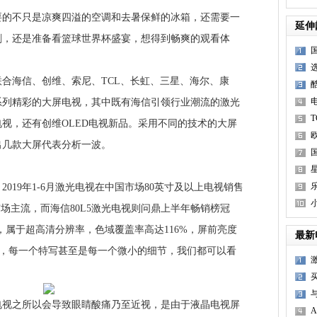
不只是凉爽四溢的空调和去暑保鲜的冰箱，还需要一
延伸
剧，还是准备看篮球世界杯盛宴，想得到畅爽的观看体
海信、创维、索尼、TCL、长虹、三星、海尔、康
系列精彩的大屏电视，其中既有海信引领行业潮流的激光
电视，还有创维OLED电视新品。采用不同的技术的大屏
出几款大屏代表分析一波。
相
19年1-6月激光电视在中国市场80英寸及以上电视销售
市场主流，而海信80L5激光电视则问鼎上半年畅销榜冠
视，属于超高清分辨率，色域覆盖率高达116%，屏前亮度
最新
5中，每一个特写甚至是每一个微小的细节，我们都可以看
之所以会导致眼睛酸痛乃至近视，是由于液晶电视屏