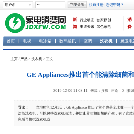
新
消
行业动态
独家原创
闻
渠道资讯
黑色家电
费
白色家电
生活电器
首页
电视
电冰箱
数码通讯
空调
洗衣机
厨卫电
主页
/
产品
>
洗衣机
> 正文
GE Appliances推出首个能清除细
2019-12-06 11:08:11 来源：搜狐 评论：
0
[收藏
导读：
当地时间12月3日，GE Appliances推出了首个也是全球唯一一个带有
滚筒洗衣机，可以保持洗衣机清洁，并防止异味和细菌的产生，有了这款
完后再擦拭洗衣机或