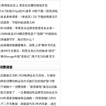
5G商用箭在弦上 将首先在哪些领域开花
AT＆T实现2Gbps的5G速率 10秒下载一部高清电
影
拼多多刷单调查：1单低至1.5元 守规的商家活不
下去
探店国美：节能补贴进展几何
MBLM调查：苹果音乐品牌亲密度排名从第一
降至第五
给10086发送2019赠话费竟是个"陷阱"?中国移动
回应了
独享健康节IP，海尔凭什么？
路由器藏有隐藏摄像头，游客上演“教科书式反
偷拍”
改造600万夫妻店：阿里京东们为何集体“踏空”
果iMessage中国"变形记":用户无力吐槽 官方
束手无策
消费调查
以旧换新正当时 2024电博会全力启动，引领绿
色消
同样的消费结构运动方式旅行目的地护肤习惯
京东
苏宁易购十一消费洞察：“新质家电”激活以旧换
新
森歌又获奖了，一文看懂冠军品牌背后的步步为
营
2024年度家居畅销单品揭晓！ 阿里斯顿CARES
N
瓜子二手车数据：新能源汽车3年内车龄，成交