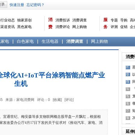
消
服
行业动态
独家原创
消费投诉
消费调查
专题
导购
高
渠道资讯
黑色家电
费
消费评论
网上购物
务
评测
促销
企
白色家电
生活电器
选购宝典
数据报告
家电常识
资讯
曝光台
品牌关注
色家电
白色家电
生活电器
消费调查
网上购物
消费
球化AI+IoT平台涂鸦智能点燃产业
生机
8:17:35 来源：家电消费网 评论：
0
[收藏]
[评论]
获
宜通世纪、梅安森等多支物联网概念股早盘一片飘红，根据相
家发改委办公厅4月17日下发的关于征求对《推动汽车、家电、消
长
延伸