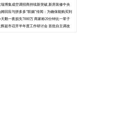
率可
欧瑞博集成空调招商持续新突破,新房装修中央
空调
山姆回应与拼多多“联姻”传闻：为确保能购买到
正
小天鹅一夜损失7000万 商家称20分钟比一辈子
还长
永辉超市召开半年度工作研讨会 首批自主调改
店将