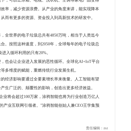
，可以让冰箱、电视、洗衣机、空调等家电产品变得
用效率，减少资源浪费。从产业的角度来讲，能实现降本
，从而有更多的资源、资金投入到高新技术的研发中。
，全世界的电子垃圾总共有4850万吨，相当于人类迄今
合。按照这种速度，到2050年，全球每年的电子垃圾总
圾进入循环利用的只有20%。
会让企业进入发展的恶性循环。全球化AI+IoT平台
业等多维度的赋能，重燃传统行业发展生机。
经济影响要通过全要素增长率来衡量。人工智能有望
会产生广泛的、颠覆性的影响，创造出更多经济效益。
uya的企业将会超过100万家，涂鸦智能也将为行业创造万亿人
领域的产业互联网引领者。”涂鸦智能创始人兼CEO王学集预
责任编辑：zsz