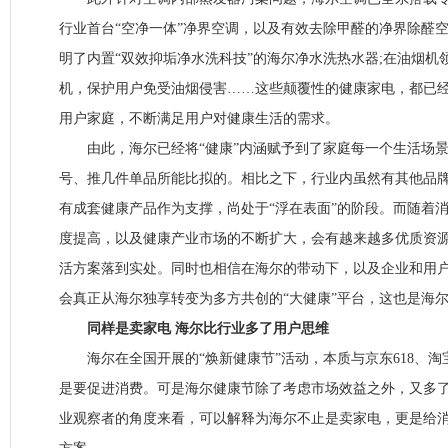
行业首台“空净一体”净界空调，以及有效去除甲醛的净界除醛空
明了内置“双效抑垢净水洗科技”的海尔净水洗热水器;在油烟机
机，保护用户免受油烟侵害……这些颠覆性的健康家电，都已
用户家庭，不断满足用户对健康生活的需求。
由此，海尔已经将“健康”内涵赋予到了家庭每一个生活场景
号、推几件单品所能比拟的。相比之下，行业内虽然有其他品
有成套健康产品作为支撑，尚处于“浮在表面”的阶段。而随着
度提高，以及健康产业市场的不断扩大，会有越来越多优质资
活方案落到实处。同时也相信在海尔的带动下，以及企业和用
会真正从海尔独享转变为多方共创的“大健康”平台，这也是海
同样是卖家电 海尔比行业多了用户思维
海尔在全国开展的“焕新健康节”活动，本质与京东618、淘
是要促进消费。可是海尔健康节除了考虑市场效益之外，又多
业观察者的角度来看，可以解释为海尔不止是卖家电，更是给