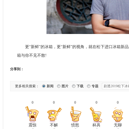
更“新鲜”的冰箱，更“新鲜”的视角，就在松下进口冰箱新品发
箱与你不见不散!
分享到：
更多相关搜索：
新闻
图片
下载
专题
0
0
0
0
0
震惊
不解
愤怒
杯具
无聊