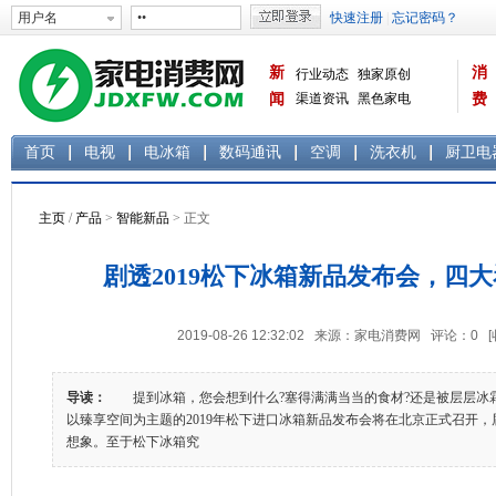
新
消
行业动态
独家原创
闻
渠道资讯
黑色家电
费
白色家电
生活电器
首页
电视
电冰箱
数码通讯
空调
洗衣机
厨卫电
主页
/
产品
>
智能新品
> 正文
剧透2019松下冰箱新品发布会，四
2019-08-26 12:32:02 来源：家电消费网 评论：
0
导读：
提到冰箱，您会想到什么?塞得满满当当的食材?还是被层层冰霜包
以臻享空间为主题的2019年松下进口冰箱新品发布会将在北京正式召开
想象。至于松下冰箱究